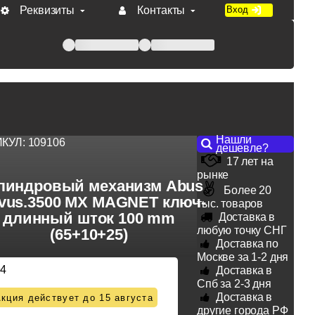
Реквизиты
Контакты
Вход
 при оплате по счету.
Нашли
ИКУЛ:
109106
дешевле?
17 лет на
рынке
линдровый механизм Abus
Более 20
vus.3500 MX MAGNET ключ-
тыс. товаров
длинный шток 100 mm
Доставка в
любую точку СНГ
(65+10+25)
Доставка по
Москве за 1-2 дня
94
Доставка в
Спб за 2-3 дня
Доставка в
кция действует до 15 августа
другие города РФ