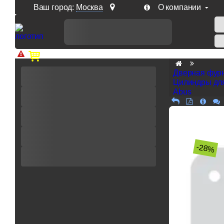
Ваш город:
Москва
О компании
Доп. скидка от цен на сайте 7% при заказе от 50 тыс. р
Дверная фур
Цилиндры дл
Abus
-28%