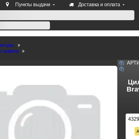
Пункты выдачи
Доставка и оплата
уб продукции Venezia, Fratelli, Tupai, Extreza, Melodia, Forme
нитура
я замков
АРТ
Ци
Bra
432
А