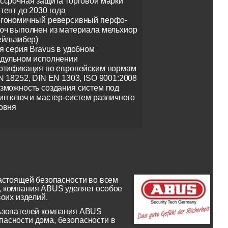
ссрочная защита торговой марки
тент до 2030 года
гономичный реверсивный перфо-
юч выполнен из материала мельхиор
ейльзибер)
я серия Bravus в удобном
дульном исполнении
ртификация по европейским нормам
N 18252, DIN EN 1303, ISO 9001:2008
зможность создания систем под
ин ключ и мастер-систем различного
овня
астоящей безопасности во всем
, компания ABUS уделяет особое
оих изделий.
льзователей компания ABUS
асности дома, безопасности в