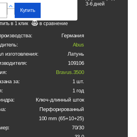
3-6 дней
Купить
пить в 1 клик
в сравнение
производства:
Германия
дитель:
Abus
л изготовления:
Латунь
изводителя:
109106
ия:
Bravus.3500
зана за:
1 шт.
я:
1 год
индра:
Ключ-длинный шток
ча:
Перфорированный
100 mm (65+10+25)
мер:
70/30
33.0