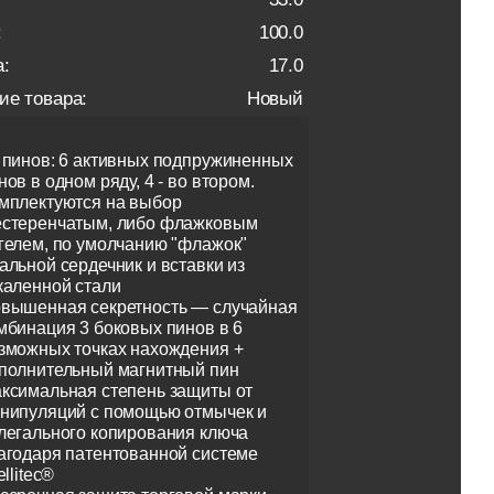
:
100.0
:
17.0
ие товара:
Новый
 пинов: 6 активных подпружиненных
нов в одном ряду, 4 - во втором.
мплектуются на выбор
стеренчатым, либо флажковым
гелем, по умолчанию "флажок"
альной сердечник и вставки из
каленной стали
вышенная секретность — случайная
мбинация 3 боковых пинов в 6
зможных точках нахождения +
полнительный магнитный пин
ксимальная степень защиты от
нипуляций с помощью отмычек и
легального копирования ключа
агодаря патентованной системе
ellitec®