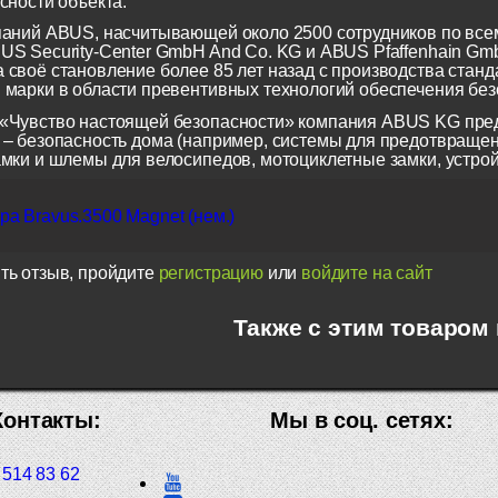
сности объекта.
паний ABUS, насчитывающей около 2500 сотрудников по всем
US Security-Center GmbH And Co. KG и ABUS Pfaffenhain Gm
 своё становление более 85 лет назад с производства станд
 марки в области превентивных технологий обеспечения безо
«Чувство настоящей безопасности» компания ABUS KG пред
 – безопасность дома (например, системы для предотвращен
амки и шлемы для велосипедов, мотоциклетные замки, устрой
а Bravus.3500 Magnet (нем.)
ть отзыв, пройдите
регистрацию
или
войдите на сайт
Также с этим товаром
Контакты:
Мы в соц. сетях:
 514 83 62