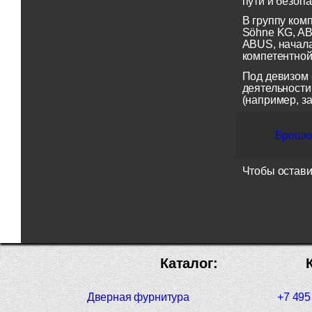
пути и безопа
В группу ком
Söhne KG, AB
ABUS, начала
компетентной
Под девизом 
деятельности
(например, з
Брошюр
Чтобы остави
Каталог:
Дверная фурнитура
+7 495