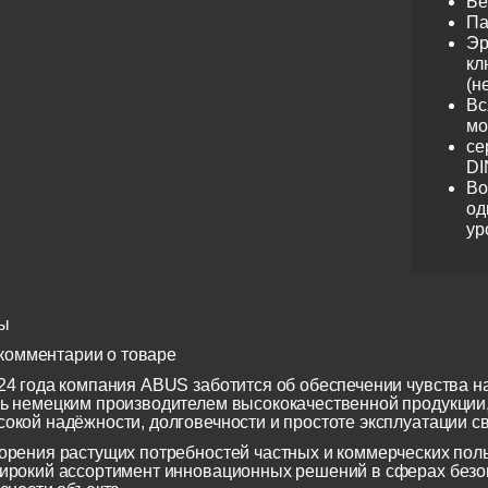
Бе
Па
Эр
кл
(н
Вс
мо
се
DI
Во
од
ур
ы
комментарии о товаре
24 года компания ABUS заботится об обеспечении чувства н
ь немецким производителем высококачественной продукции
окой надёжности, долговечности и простоте эксплуатации св
орения растущих потребностей частных и коммерческих по
ирокий ассортимент инновационных решений в сферах безоп