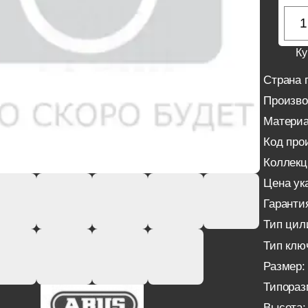
Ку
Страна 
Произво
Материа
Код про
Коллекц
Цена ука
Гаранти
Тип цил
Тип клю
Размер:
Типораз
Высота: