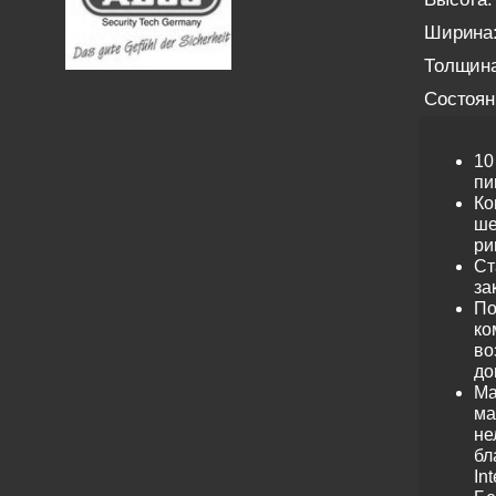
Ширина
Толщина
Состоян
10
пи
Ко
ше
ри
Ст
за
По
ко
во
до
Ма
ма
не
бл
Int