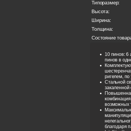
Типоразмер:
Высота:
Ширина:
Толщина:
Состояние товар
10 пинов: 6
пинов в одно
Комплектую
шестеренча
ригелем, по
Стальной се
закаленной 
Повышенная
комбинация 
возможных 
Максимальн
манипуляци
нелегальног
благодаря 