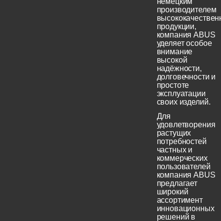
немецким
производителем
высококачествен
продукции,
компания ABUS
уделяет особое
внимание
высокой
надёжности,
долговечности и
простоте
эксплуатации
своих изделий.
Для
удовлетворения
растущих
потребностей
частных и
коммерческих
пользователей
компания ABUS
предлагает
широкий
ассортимент
инновационных
решений в