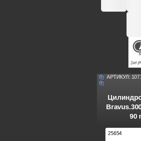
АРТИКУЛ:
107
Цилиндро
Bravus.30
90 
25654