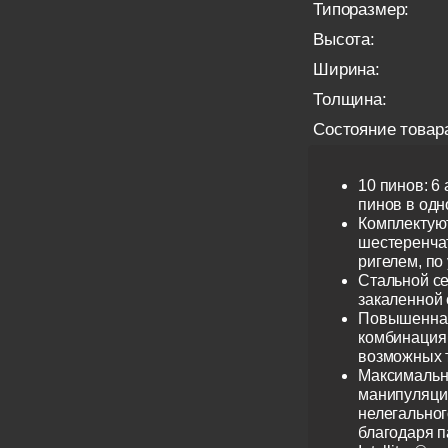
Типоразмер:
Высота:
Ширина:
Толщина:
Состояние товар
10 пинов: 6
пинов в одно
Комплектую
шестеренча
ригелем, по
Стальной се
закаленной 
Повышенная
комбинация 
возможных 
Максимальн
манипуляци
нелегальног
благодаря 