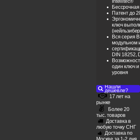
Intellitec®
Бессрочная
Патент до 2
Эргономичн
ключ выпол
(нейльзибер
Вся серия B
модульном 
сертификац
DIN 18252, 
Возможност
один ключ и
уровня
Нашли
дешевле?
17 лет на
рынке
Более 20
тыс. товаров
Доставка в
любую точку СНГ
Доставка по
Москве за 1-2 дня