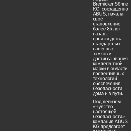
Bremicker Söhne
KG, сокращенно
ABUS, начала
своё
становление
более 85 лет
назад с
производства
стандартных
навесных
замков и
достигла звания
компетентной
марки в области
превентивных
технологий
обеспечения
безопасности
дома и в пути.
Под девизом
«Чувство
настоящей
безопасности»
компания ABUS
KG предлагает