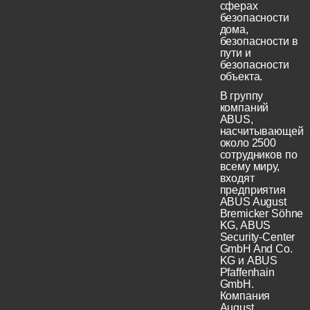
сферах
безопасности
дома,
безопасности в
пути и
безопасности
объекта.
В группу
компаний
ABUS,
насчитывающей
около 2500
сотрудников по
всему миру,
входят
предприятия
ABUS August
Bremicker Söhne
KG, ABUS
Security-Center
GmbH And Co.
KG и ABUS
Pfaffenhain
GmbH.
Компания
August