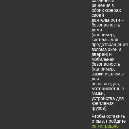
различные
решения в
обоих сферах
своей
деятельности –
безопасность
дома
(например,
системы для
предотвращения
взлома окон и
дверей) и
мобильная
безопасность
(например,
замки и шлемы
для
велосипедов,
мотоциклетные
замки,
устройства для
крепления
грузов).
Чтобы оставить
отзыв, пройдите
регистрацию