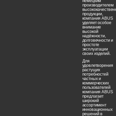
немецким
производителем
высококачествен
продукции,
компания ABUS
уделяет особое
внимание
высокой
надёжности,
долговечности и
простоте
эксплуатации
своих изделий.
Для
удовлетворения
растущих
потребностей
частных и
коммерческих
пользователей
компания ABUS
предлагает
широкий
ассортимент
инновационных
решений в