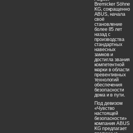
Bremicker Söhne
KG, сокращенно
ABUS, начала
своё
становление
более 85 лет
назад с
производства
стандартных
навесных
замков и
достигла звания
компетентной
марки в области
превентивных
технологий
обеспечения
безопасности
дома и в пути.
Под девизом
«Чувство
настоящей
безопасности»
компания ABUS
KG предлагает