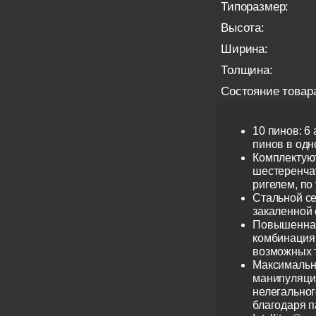
Типоразмер:
Высота:
Ширина:
Толщина:
Состояние товар
10 пинов: 6
пинов в одно
Комплектую
шестеренча
ригелем, по
Стальной се
закаленной 
Повышенная
комбинация 
возможных 
Максимальн
манипуляци
нелегальног
благодаря 