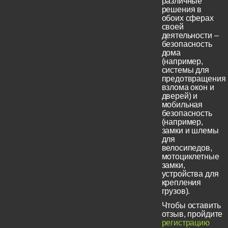
различные
решения в
обоих сферах
своей
деятельности –
безопасность
дома
(например,
системы для
предотвращения
взлома окон и
дверей) и
мобильная
безопасность
(например,
замки и шлемы
для
велосипедов,
мотоциклетные
замки,
устройства для
крепления
грузов).
Чтобы оставить
отзыв, пройдите
регистрацию