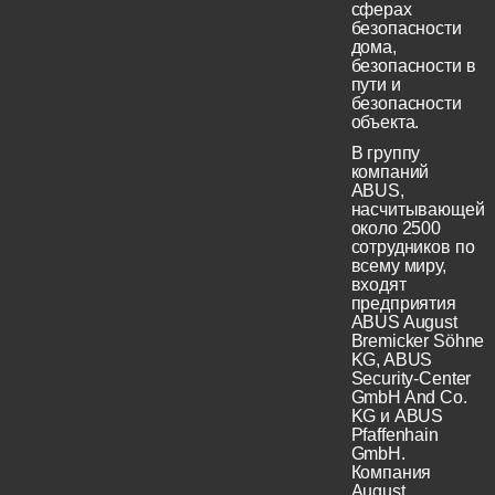
сферах
безопасности
дома,
безопасности в
пути и
безопасности
объекта.
В группу
компаний
ABUS,
насчитывающей
около 2500
сотрудников по
всему миру,
входят
предприятия
ABUS August
Bremicker Söhne
KG, ABUS
Security-Center
GmbH And Co.
KG и ABUS
Pfaffenhain
GmbH.
Компания
August