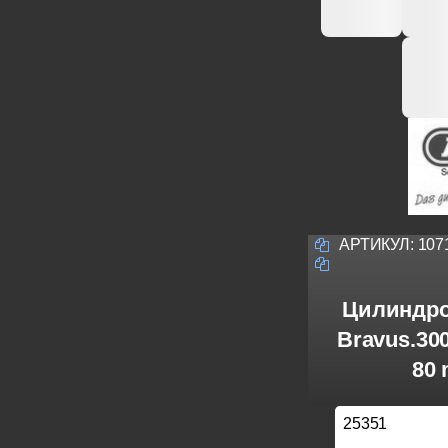
АРТИКУЛ:
107
Цилиндро
Bravus.30
80 
25351