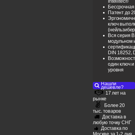
Intellitec®
Бессрочная
Патент до 2
Эргономичн
ключ выпол
(нейльзибер
Вся серия B
модульном 
сертификац
DIN 18252, 
Возможност
один ключ и
уровня
Нашли
дешевле?
17 лет на
рынке
Более 20
тыс. товаров
Доставка в
любую точку СНГ
Доставка по
Москве за 1-2 дня