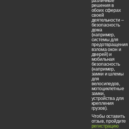
различные
решения в
обоих сферах
своей
деятельности –
безопасность
дома
(например,
системы для
предотвращения
взлома окон и
дверей) и
мобильная
безопасность
(например,
замки и шлемы
для
велосипедов,
мотоциклетные
замки,
устройства для
крепления
грузов).
Чтобы оставить
отзыв, пройдите
регистрацию