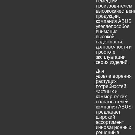
немецким
производителем
высококачествен
продукции,
компания ABUS
уделяет особое
внимание
высокой
надёжности,
долговечности и
простоте
эксплуатации
своих изделий.
Для
удовлетворения
растущих
потребностей
частных и
коммерческих
пользователей
компания ABUS
предлагает
широкий
ассортимент
инновационных
решений в