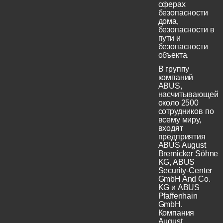
сферах
безопасности
дома,
безопасности в
пути и
безопасности
объекта.
В группу
компаний
ABUS,
насчитывающей
около 2500
сотрудников по
всему миру,
входят
предприятия
ABUS August
Bremicker Söhne
KG, ABUS
Security-Center
GmbH And Co.
KG и ABUS
Pfaffenhain
GmbH.
Компания
August