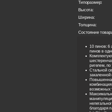
Типоразмер:
Высота:
Ширина:
Толщина:
Состояние товар
10 пинов: 6
пинов в одно
Комплектую
шестеренча
ригелем, по
Стальной се
закаленной 
Повышенная
комбинация 
возможных 
Максимальн
манипуляци
нелегальног
благодаря 