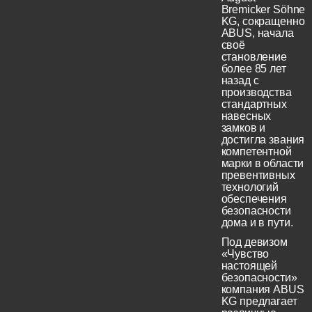
Bremicker Söhne
KG, сокращенно
ABUS, начала
своё
становление
более 85 лет
назад с
производства
стандартных
навесных
замков и
достигла звания
компетентной
марки в области
превентивных
технологий
обеспечения
безопасности
дома и в пути.
Под девизом
«Чувство
настоящей
безопасности»
компания ABUS
KG предлагает