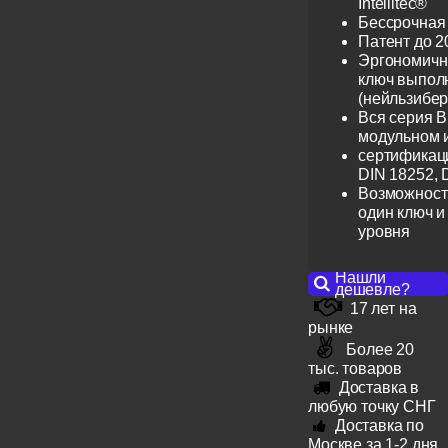
Intellitec®
Бессрочная
Патент до 2
Эргономичн
ключ выпол
(нейльзибер
Вся серия B
модульном 
сертификац
DIN 18252, 
Возможност
один ключ и
уровня
Нашли
дешевле?
17 лет на
рынке
Более 20
тыс. товаров
Доставка в
любую точку СНГ
Доставка по
Москве за 1-2 дня