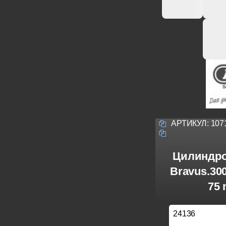
АРТИКУЛ:
107
Цилиндро
Bravus.30
75 
24136