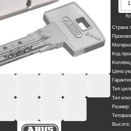
Ку
Страна 
Произво
Материа
Код про
Коллекц
Цена ука
Гаранти
Тип цил
Тип клю
Размер:
Типораз
Высота: