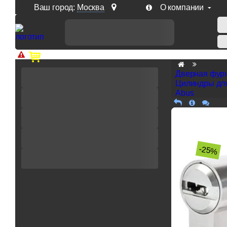
Ваш город:
Москва
О компании
Доп. скидка от цен на сайте 7% при заказе от 50 тыс. р
Дверная фур
Цилиндры дл
Abus
-25%