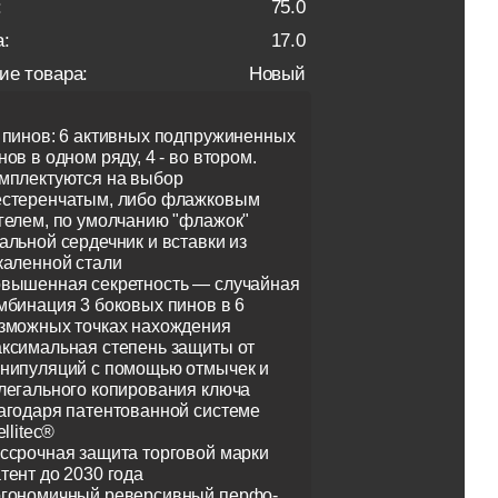
:
75.0
:
17.0
ие товара:
Новый
 пинов: 6 активных подпружиненных
нов в одном ряду, 4 - во втором.
мплектуются на выбор
стеренчатым, либо флажковым
гелем, по умолчанию "флажок"
альной сердечник и вставки из
каленной стали
вышенная секретность — случайная
мбинация 3 боковых пинов в 6
зможных точках нахождения
ксимальная степень защиты от
нипуляций с помощью отмычек и
легального копирования ключа
агодаря патентованной системе
ellitec®
ссрочная защита торговой марки
тент до 2030 года
гономичный реверсивный перфо-