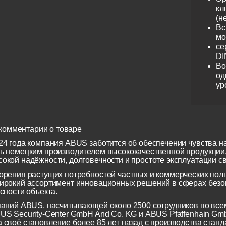
кл
(н
Вс
мо
се
DI
Во
од
ур
комментарии о товаре
24 года компания ABUS заботится об обеспечении чувства н
ь немецким производителем высококачественной продукции
окой надёжности, долговечности и простоте эксплуатации св
орения растущих потребностей частных и коммерческих по
ирокий ассортимент инновационных решений в сферах безоп
сности объекта.
паний ABUS, насчитывающей около 2500 сотрудников по всем
US Security-Center GmbH And Co. KG и ABUS Pfaffenhain Gm
 своё становление более 85 лет назад с производства станд