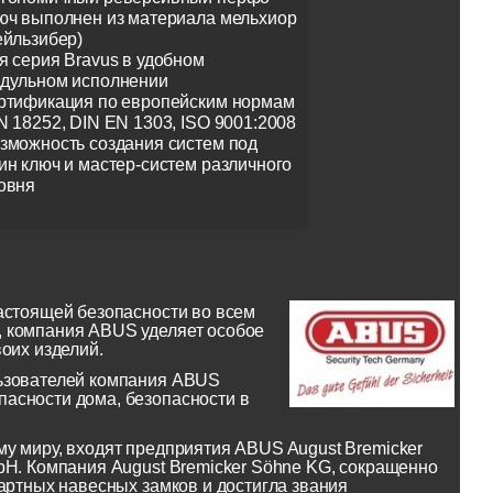
юч выполнен из материала мельхиор
ейльзибер)
я серия Bravus в удобном
дульном исполнении
ртификация по европейским нормам
N 18252, DIN EN 1303, ISO 9001:2008
зможность создания систем под
ин ключ и мастер-систем различного
овня
астоящей безопасности во всем
, компания ABUS уделяет особое
оих изделий.
льзователей компания ABUS
асности дома, безопасности в
у миру, входят предприятия ABUS August Bremicker
bH. Компания August Bremicker Söhne KG, сокращенно
артных навесных замков и достигла звания