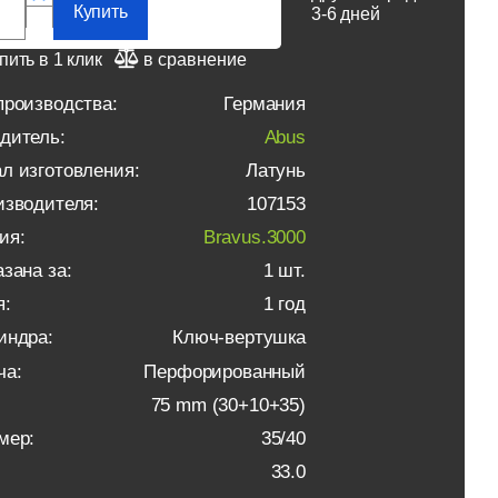
Купить
3-6 дней
пить в 1 клик
в сравнение
производства:
Германия
дитель:
Abus
л изготовления:
Латунь
изводителя:
107153
ия:
Bravus.3000
зана за:
1 шт.
я:
1 год
индра:
Ключ-вертушка
ча:
Перфорированный
75 mm (30+10+35)
мер:
35/40
33.0