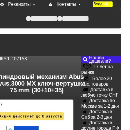
Реквизиты
Контакты
Вход
 при оплате по счету.
Нашли
ИКУЛ:
107153
дешевле?
17 лет на
рынке
линдровый механизм Abus
Более 20
vus.3000 MX ключ-вертушка
тыс. товаров
75 mm (30+10+35)
Доставка в
любую точку СНГ
Доставка по
47
Москве за 1-2 дня
Доставка в
Акция действует до 8 августа
Спб за 2-3 дня
Доставка в
другие города РФ