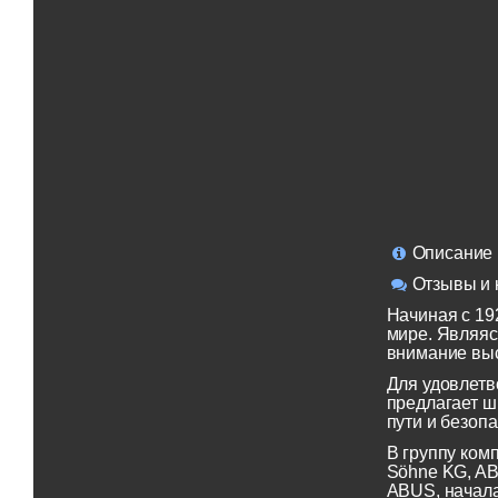
Описание
Отзывы и 
Начиная с 19
мире. Являяс
внимание выс
Для удовлетв
предлагает ш
пути и безопа
В группу ком
Söhne KG, AB
ABUS, начала