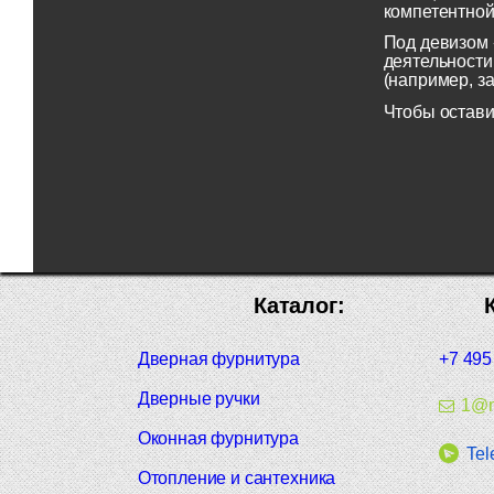
компетентной
Под девизом 
деятельности
(например, з
Чтобы остави
Каталог:
Дверная фурнитура
+7 495
Дверные ручки
1@m
Оконная фурнитура
Tel
Отопление и сантехника