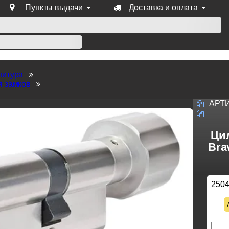
Пункты выдачи
Доставка и оплата
уб продукции Venezia, Fratelli, Tupai, Extreza, Melodia, Forme
нитура
я замков
АРТ
Ци
Bra
250