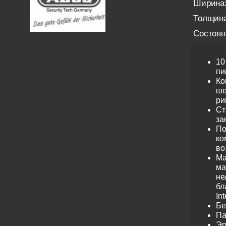
Ширина
Толщина
Состоян
10
пи
Ко
ше
ри
Ст
за
По
ко
во
Ма
ма
не
бл
Int
Бе
Па
Эр