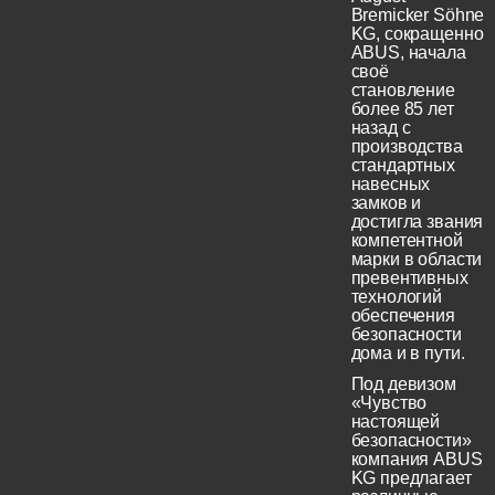
Bremicker Söhne
KG, сокращенно
ABUS, начала
своё
становление
более 85 лет
назад с
производства
стандартных
навесных
замков и
достигла звания
компетентной
марки в области
превентивных
технологий
обеспечения
безопасности
дома и в пути.
Под девизом
«Чувство
настоящей
безопасности»
компания ABUS
KG предлагает