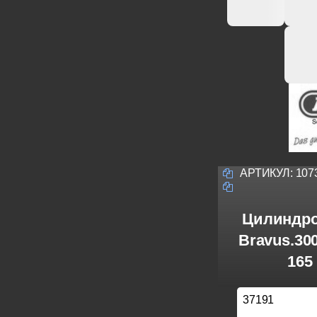
АРТИКУЛ:
107
Цилиндро
Bravus.30
165
37191