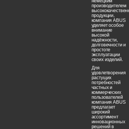
немецким
производителем
высококачествен
продукции,
компания ABUS
уделяет особое
внимание
высокой
надёжности,
долговечности и
простоте
эксплуатации
своих изделий.
Для
удовлетворения
растущих
потребностей
частных и
коммерческих
пользователей
компания ABUS
предлагает
широкий
ассортимент
инновационных
решений в