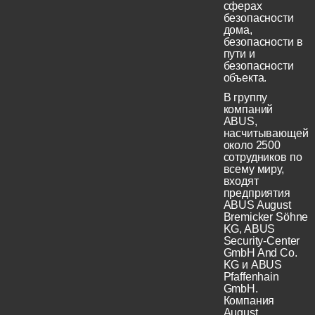
сферах
безопасности
дома,
безопасности в
пути и
безопасности
объекта.
В группу
компаний
ABUS,
насчитывающей
около 2500
сотрудников по
всему миру,
входят
предприятия
ABUS August
Bremicker Söhne
KG, ABUS
Security-Center
GmbH And Co.
KG и ABUS
Pfaffenhain
GmbH.
Компания
August