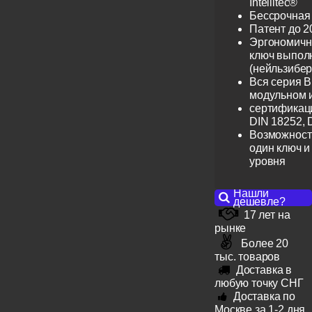
Intellitec®
Бессрочная
Патент до 2
Эргономичн
ключ выпол
(нейльзибер
Вся серия B
модульном 
сертификац
DIN 18252, 
Возможност
один ключ и
уровня
Нашли
дешевле?
17 лет на
рынке
Более 20
тыс. товаров
Доставка в
любую точку СНГ
Доставка по
Москве за 1-2 дня