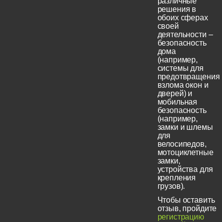
различные
решения в
обоих сферах
своей
деятельности –
безопасность
дома
(например,
системы для
предотвращения
взлома окон и
дверей) и
мобильная
безопасность
(например,
замки и шлемы
для
велосипедов,
мотоциклетные
замки,
устройства для
крепления
грузов).
Чтобы оставить
отзыв, пройдите
регистрацию