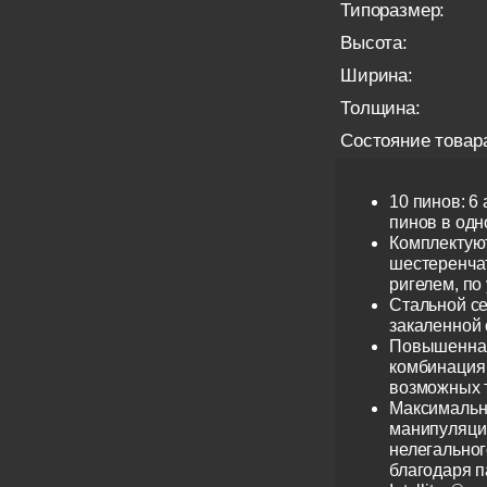
Типоразмер:
Высота:
Ширина:
Толщина:
Состояние товар
10 пинов: 6
пинов в одно
Комплектую
шестеренча
ригелем, по
Стальной се
закаленной 
Повышенная
комбинация 
возможных 
Максимальн
манипуляци
нелегальног
благодаря 