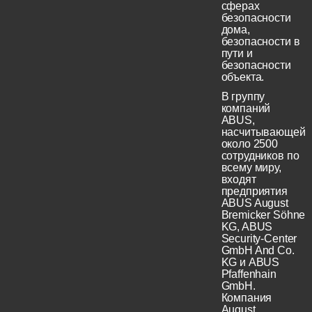
сферах
безопасности
дома,
безопасности в
пути и
безопасности
объекта.
В группу
компаний
ABUS,
насчитывающей
около 2500
сотрудников по
всему миру,
входят
предприятия
ABUS August
Bremicker Söhne
KG, ABUS
Security-Center
GmbH And Co.
KG и ABUS
Pfaffenhain
GmbH.
Компания
August