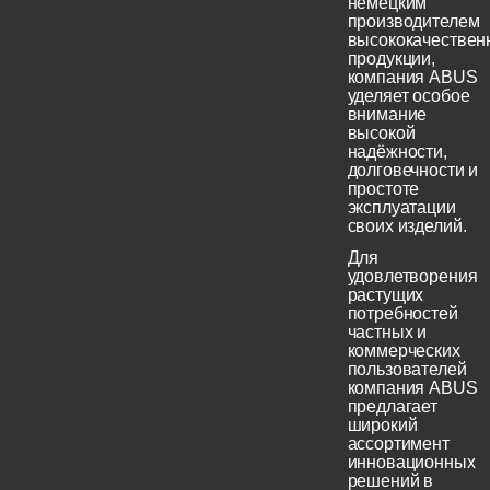
немецким
производителем
высококачествен
продукции,
компания ABUS
уделяет особое
внимание
высокой
надёжности,
долговечности и
простоте
эксплуатации
своих изделий.
Для
удовлетворения
растущих
потребностей
частных и
коммерческих
пользователей
компания ABUS
предлагает
широкий
ассортимент
инновационных
решений в