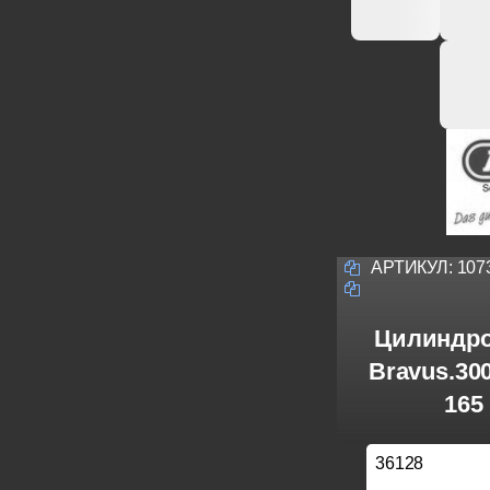
АРТИКУЛ:
107
Цилиндро
Bravus.30
165
36128