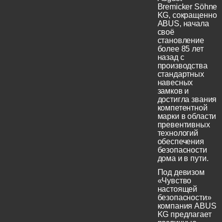
Bremicker Söhne
KG, сокращенно
ABUS, начала
своё
становление
более 85 лет
назад с
производства
стандартных
навесных
замков и
достигла звания
компетентной
марки в области
превентивных
технологий
обеспечения
безопасности
дома и в пути.
Под девизом
«Чувство
настоящей
безопасности»
компания ABUS
KG предлагает