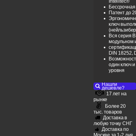
Intellitec®
Бессрочная
Патент до 2
Эргономичн
ключ выпол
(нейльзибер
Вся серия B
модульном 
сертификац
DIN 18252, 
Возможност
один ключ и
уровня
Нашли
дешевле?
17 лет на
рынке
Более 20
тыс. товаров
Доставка в
любую точку СНГ
Доставка по
Москве за 1-2 дня