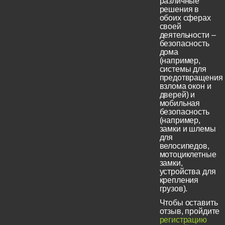
различные
решения в
обоих сферах
своей
деятельности –
безопасность
дома
(например,
системы для
предотвращения
взлома окон и
дверей) и
мобильная
безопасность
(например,
замки и шлемы
для
велосипедов,
мотоциклетные
замки,
устройства для
крепления
грузов).
Чтобы оставить
отзыв, пройдите
регистрацию