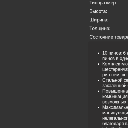
Типоразмер:
Высота:
Ширина:
Толщина:
Состояние товар
10 пинов: 6
пинов в одно
Комплектую
шестеренча
ригелем, по
Стальной се
закаленной 
Повышенная
комбинация 
возможных 
Максимальн
манипуляци
нелегальног
благодаря 