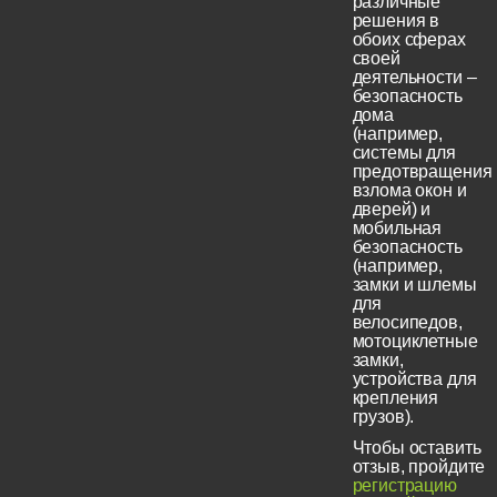
различные
решения в
обоих сферах
своей
деятельности –
безопасность
дома
(например,
системы для
предотвращения
взлома окон и
дверей) и
мобильная
безопасность
(например,
замки и шлемы
для
велосипедов,
мотоциклетные
замки,
устройства для
крепления
грузов).
Чтобы оставить
отзыв, пройдите
регистрацию