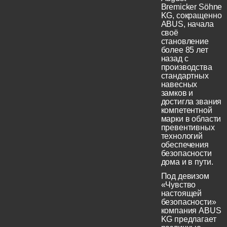
Bremicker Söhne
KG, сокращенно
ABUS, начала
своё
становление
более 85 лет
назад с
производства
стандартных
навесных
замков и
достигла звания
компетентной
марки в области
превентивных
технологий
обеспечения
безопасности
дома и в пути.
Под девизом
«Чувство
настоящей
безопасности»
компания ABUS
KG предлагает