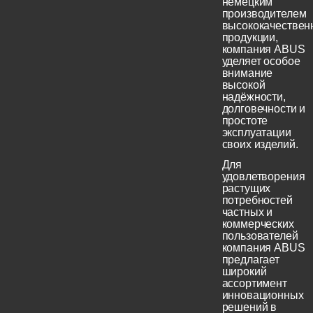
немецким
производителем
высококачествен
продукции,
компания ABUS
уделяет особое
внимание
высокой
надёжности,
долговечности и
простоте
эксплуатации
своих изделий.
Для
удовлетворения
растущих
потребностей
частных и
коммерческих
пользователей
компания ABUS
предлагает
широкий
ассортимент
инновационных
решений в