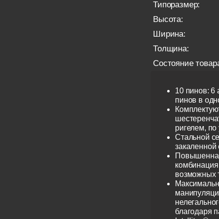
Типоразмер:
Высота:
Ширина:
Толщина:
Состояние товар
10 пинов: 6
пинов в одно
Комплектую
шестеренча
ригелем, по
Стальной се
закаленной 
Повышенная
комбинация 
возможных 
Максимальн
манипуляци
нелегальног
благодаря 