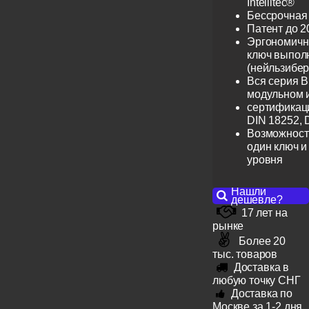
Intellitec®
Бессрочная
Патент до 2
Эргономичн
ключ выпол
(нейльзибер
Вся серия B
модульном 
сертификац
DIN 18252, 
Возможност
один ключ и
уровня
Нашли
дешевле?
17 лет на
рынке
Более 20
тыс. товаров
Доставка в
любую точку СНГ
Доставка по
Москве за 1-2 дня