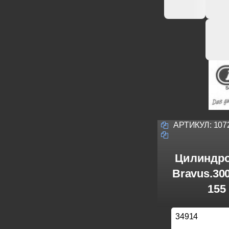
АРТИКУЛ:
107
Цилиндро
Bravus.30
155
34914