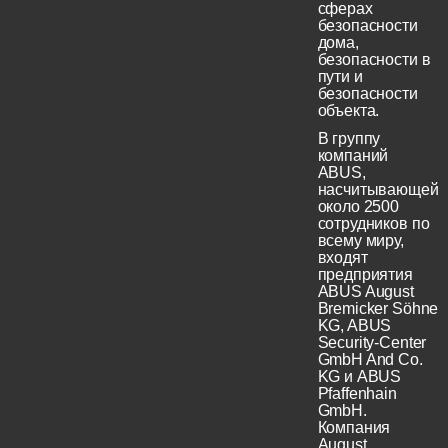
сферах
безопасности
дома,
безопасности в
пути и
безопасности
объекта.
В группу
компаний
ABUS,
насчитывающей
около 2500
сотрудников по
всему миру,
входят
предприятия
ABUS August
Bremicker Söhne
KG, ABUS
Security-Center
GmbH And Co.
KG и ABUS
Pfaffenhain
GmbH.
Компания
August