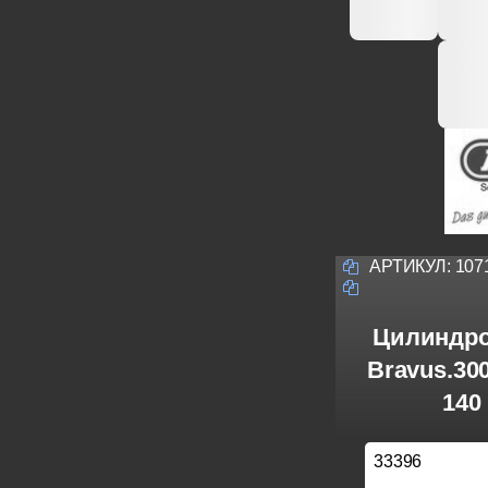
АРТИКУЛ:
107
Цилиндро
Bravus.30
140
33396