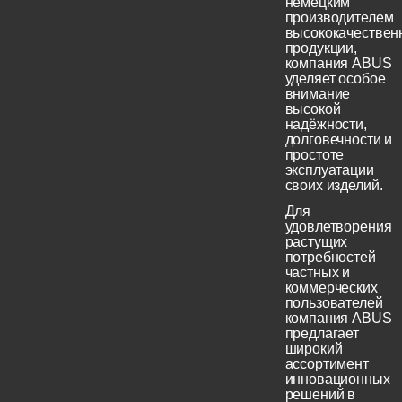
немецким
производителем
высококачествен
продукции,
компания ABUS
уделяет особое
внимание
высокой
надёжности,
долговечности и
простоте
эксплуатации
своих изделий.
Для
удовлетворения
растущих
потребностей
частных и
коммерческих
пользователей
компания ABUS
предлагает
широкий
ассортимент
инновационных
решений в