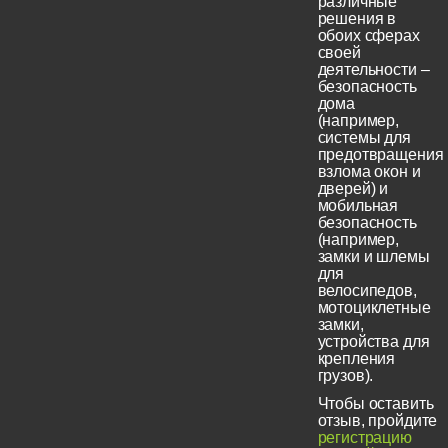
различные
решения в
обоих сферах
своей
деятельности –
безопасность
дома
(например,
системы для
предотвращения
взлома окон и
дверей) и
мобильная
безопасность
(например,
замки и шлемы
для
велосипедов,
мотоциклетные
замки,
устройства для
крепления
грузов).
Чтобы оставить
отзыв, пройдите
регистрацию