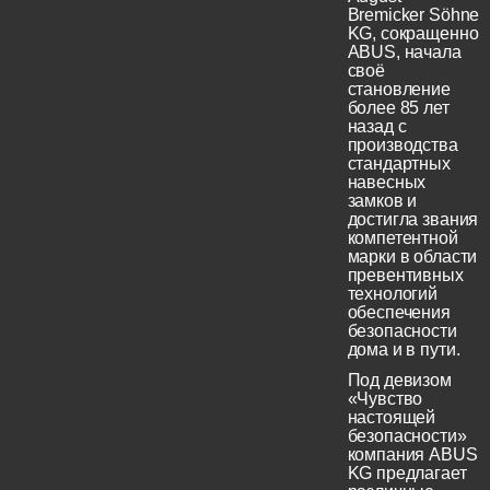
Bremicker Söhne
KG, сокращенно
ABUS, начала
своё
становление
более 85 лет
назад с
производства
стандартных
навесных
замков и
достигла звания
компетентной
марки в области
превентивных
технологий
обеспечения
безопасности
дома и в пути.
Под девизом
«Чувство
настоящей
безопасности»
компания ABUS
KG предлагает