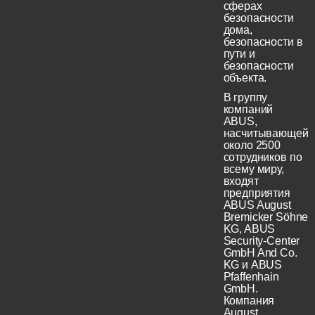
сферах
безопасности
дома,
безопасности в
пути и
безопасности
объекта.
В группу
компаний
ABUS,
насчитывающей
около 2500
сотрудников по
всему миру,
входят
предприятия
ABUS August
Bremicker Söhne
KG, ABUS
Security-Center
GmbH And Co.
KG и ABUS
Pfaffenhain
GmbH.
Компания
August