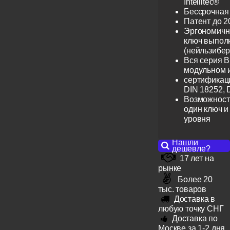
Intellitec®
Бессрочная
Патент до 2
Эргономичн
ключ выпол
(нейльзибер
Вся серия B
модульном 
сертификац
DIN 18252, 
Возможност
один ключ и
уровня
Нашли
дешевле?
17 лет на
рынке
Более 20
тыс. товаров
Доставка в
любую точку СНГ
Доставка по
Москве за 1-2 дня