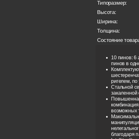
Типоразмер:
Высота:
Ширина:
Толщина:
Состояние товар
10 пинов: 6
пинов в одно
Комплектую
шестеренча
ригелем, по
Стальной се
закаленной 
Повышенная
комбинация 
возможных 
Максимальн
манипуляци
нелегальног
благодаря 