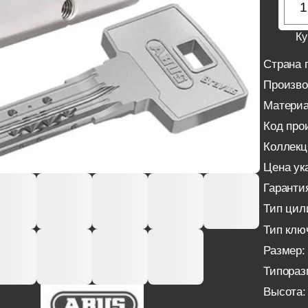
Ку
Страна 
Произво
Материа
Код про
Коллекц
Цена ука
Гаранти
Тип цил
Тип клю
Размер:
Типораз
Высота: