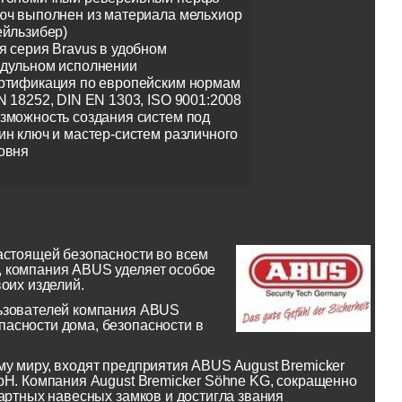
юч выполнен из материала мельхиор
ейльзибер)
я серия Bravus в удобном
дульном исполнении
ртификация по европейским нормам
N 18252, DIN EN 1303, ISO 9001:2008
зможность создания систем под
ин ключ и мастер-систем различного
овня
астоящей безопасности во всем
, компания ABUS уделяет особое
оих изделий.
льзователей компания ABUS
асности дома, безопасности в
у миру, входят предприятия ABUS August Bremicker
bH. Компания August Bremicker Söhne KG, сокращенно
артных навесных замков и достигла звания