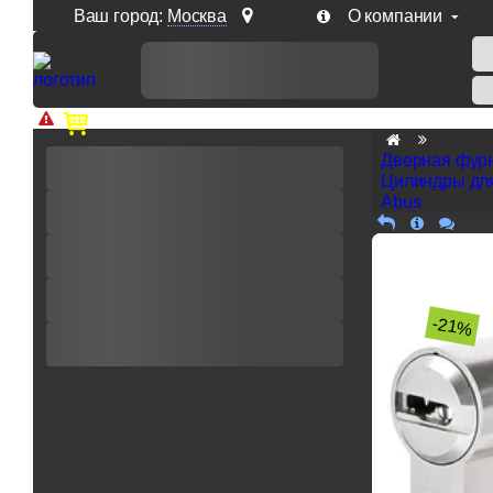
Ваш город:
Москва
О компании
Доп. скидка от цен на сайте 7% при заказе от 50 тыс. р
Дверная фур
Цилиндры дл
Abus
-21%