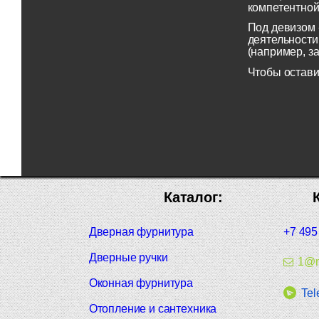
компетентной
Под девизом 
деятельности
(например, з
Чтобы остави
Каталог:
Дверная фурнитура
+7 495
Дверные ручки
1@m
Оконная фурнитура
Tel
Отопление и сантехника