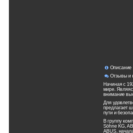
Описание
Отзывы и 
Начиная с 19
мире. Являяс
внимание выс
Для удовлетв
предлагает ш
пути и безопа
В группу ком
Söhne KG, AB
ABUS, начала