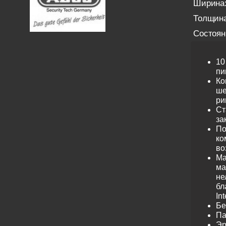
Ширина
Толщина
Состоян
10
пи
Ко
ше
ри
Ст
за
По
ко
во
Ма
ма
не
бл
Int
Бе
Па
Эр