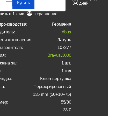
Купить
3-6 дней
пить в 1 клик
в сравнение
производства:
Германия
дитель:
Abus
л изготовления:
Латунь
изводителя:
107277
ия:
Bravus.3000
зана за:
1 шт.
я:
1 год
индра:
Ключ-вертушка
ча:
Перфорированный
135 mm (50+10+75)
мер:
55/80
33.0