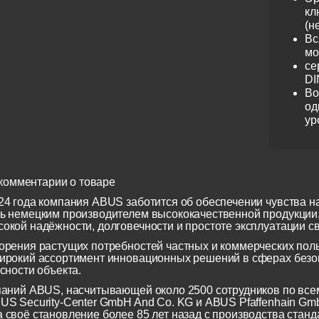
кл
(н
Вс
мо
се
DI
Во
од
ур
комментарии о товаре
24 года компания ABUS заботится об обеспечении чувства н
ь немецким производителем высококачественной продукции
окой надёжности, долговечности и простоте эксплуатации св
орения растущих потребностей частных и коммерческих по
ирокий ассортимент инновационных решений в сферах безоп
сности объекта.
паний ABUS, насчитывающей около 2500 сотрудников по всем
US Security-Center GmbH And Co. KG и ABUS Pfaffenhain Gm
 своё становление более 85 лет назад с производства станд