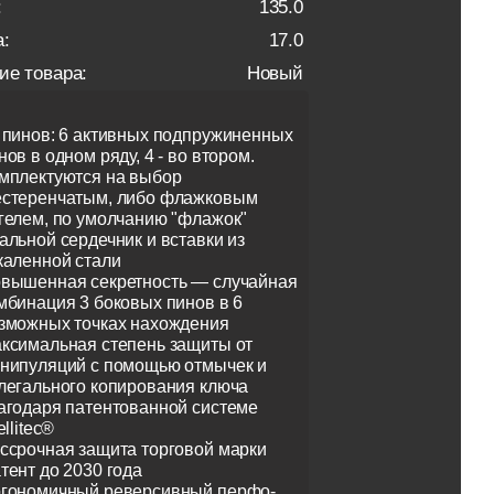
:
135.0
:
17.0
ие товара:
Новый
 пинов: 6 активных подпружиненных
нов в одном ряду, 4 - во втором.
мплектуются на выбор
стеренчатым, либо флажковым
гелем, по умолчанию "флажок"
альной сердечник и вставки из
каленной стали
вышенная секретность — случайная
мбинация 3 боковых пинов в 6
зможных точках нахождения
ксимальная степень защиты от
нипуляций с помощью отмычек и
легального копирования ключа
агодаря патентованной системе
ellitec®
ссрочная защита торговой марки
тент до 2030 года
гономичный реверсивный перфо-