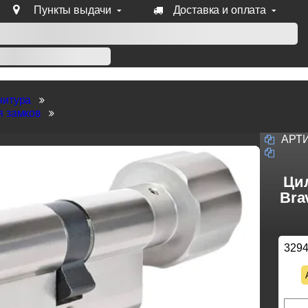
Пункты выдачи
Доставка и оплата
уб продукции Venezia, Fratelli, Tupai, Extreza, Melodia, Forme
нитура
я замков
АРТ
Ци
Bra
329