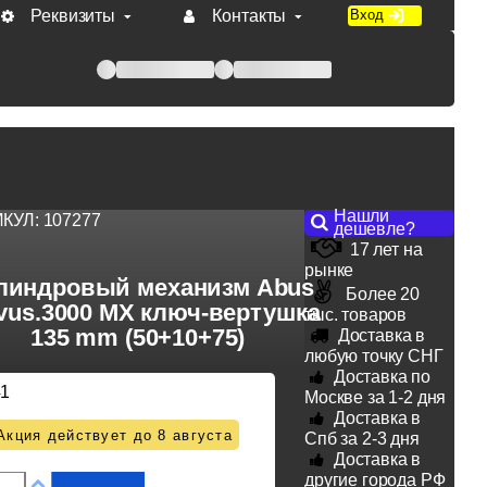
Реквизиты
Контакты
Вход
 при оплате по счету.
Нашли
ИКУЛ:
107277
дешевле?
17 лет на
рынке
линдровый механизм Abus
Более 20
vus.3000 MX ключ-вертушка
тыс. товаров
135 mm (50+10+75)
Доставка в
любую точку СНГ
Доставка по
41
Москве за 1-2 дня
Доставка в
Акция действует до 8 августа
Спб за 2-3 дня
Доставка в
другие города РФ