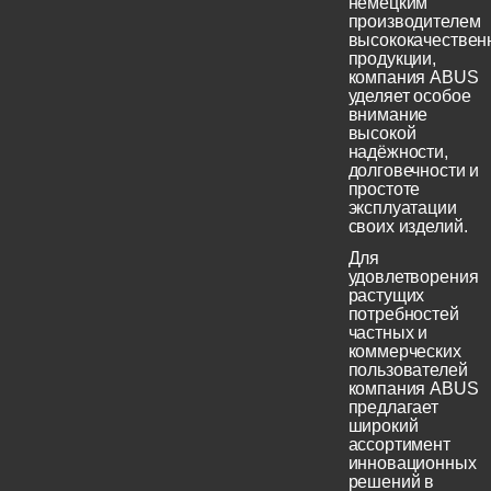
немецким
производителем
высококачествен
продукции,
компания ABUS
уделяет особое
внимание
высокой
надёжности,
долговечности и
простоте
эксплуатации
своих изделий.
Для
удовлетворения
растущих
потребностей
частных и
коммерческих
пользователей
компания ABUS
предлагает
широкий
ассортимент
инновационных
решений в