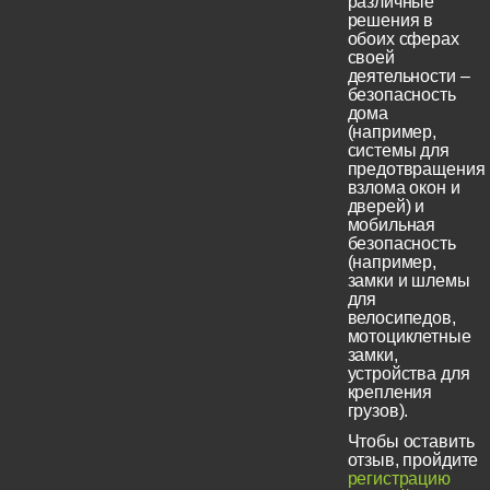
различные
решения в
обоих сферах
своей
деятельности –
безопасность
дома
(например,
системы для
предотвращения
взлома окон и
дверей) и
мобильная
безопасность
(например,
замки и шлемы
для
велосипедов,
мотоциклетные
замки,
устройства для
крепления
грузов).
Чтобы оставить
отзыв, пройдите
регистрацию