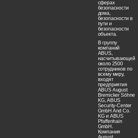
сферах
безопасности
дома,
безопасности в
пути и
безопасности
объекта.
В группу
компаний
ABUS,
насчитывающей
около 2500
сотрудников по
всему миру,
входят
предприятия
ABUS August
Bremicker Söhne
KG, ABUS
Security-Center
GmbH And Co.
KG и ABUS
Pfaffenhain
GmbH.
Компания
August