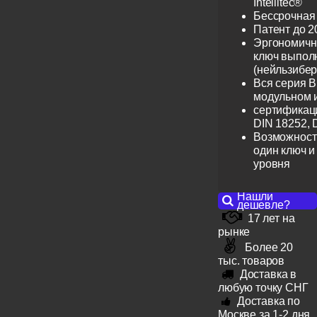
Intellitec®
Бессрочная
Патент до 2
Эргономичн
ключ выпол
(нейльзибер
Вся серия B
модульном 
сертификац
DIN 18252, 
Возможност
один ключ и
уровня
Нашли
дешевле?
17 лет на
рынке
Более 20
тыс. товаров
Доставка в
любую точку СНГ
Доставка по
Москве за 1-2 дня