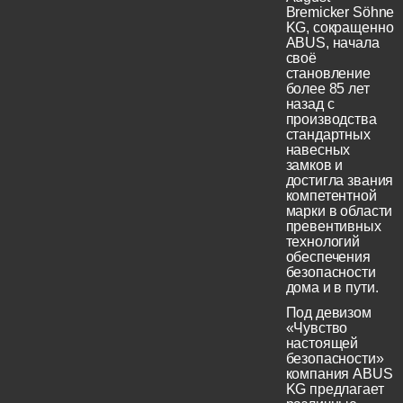
Bremicker Söhne
KG, сокращенно
ABUS, начала
своё
становление
более 85 лет
назад с
производства
стандартных
навесных
замков и
достигла звания
компетентной
марки в области
превентивных
технологий
обеспечения
безопасности
дома и в пути.
Под девизом
«Чувство
настоящей
безопасности»
компания ABUS
KG предлагает