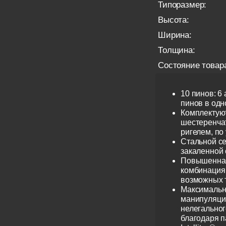
Типоразмер:
Высота:
Ширина:
Толщина:
Состояние товар
10 пинов: 6
пинов в одно
Комплектую
шестеренча
ригелем, по
Стальной се
закаленной 
Повышенная
комбинация 
возможных 
Максимальн
манипуляци
нелегальног
благодаря 