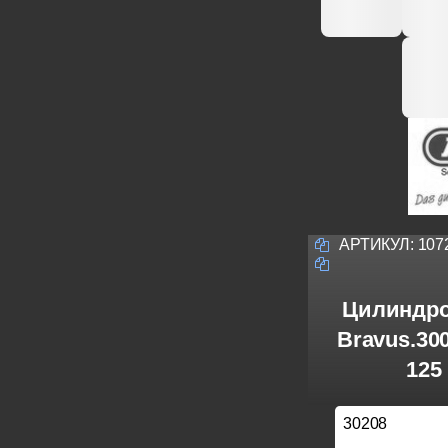
АРТИКУЛ:
107
Цилиндро
Bravus.30
125
30208