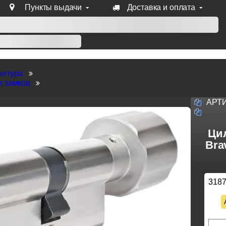
Пункты выдачи
Доставка и оплата
уб продукции Venezia, Fratelli, Tupai, Extreza, Melodia, Forme
нитура
я замков
АРТ
Ци
Bra
318