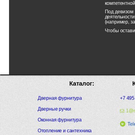
компетентной
Под девизом 
деятельности
(например, з
Чтобы остави
Каталог:
Дверная фурнитура
+7 495
Дверные ручки
1@m
Оконная фурнитура
Tel
Отопление и сантехника