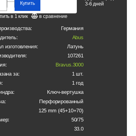
Купить
3-6 дней
пить в 1 клик
в сравнение
производства:
Германия
дитель:
Abus
л изготовления:
Латунь
изводителя:
107261
ия:
Bravus.3000
зана за:
1 шт.
я:
1 год
индра:
Ключ-вертушка
ча:
Перфорированный
125 mm (45+10+70)
мер:
50/75
33.0