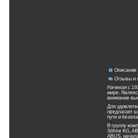
Описание
Отзывы и 
Начиная с 19
мире. Являяс
внимание выс
Для удовлетв
предлагает ш
пути и безопа
В группу ком
Söhne KG, AB
ABUS, начала