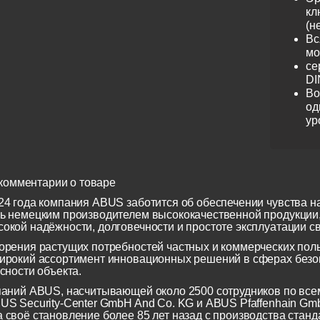
кл
(н
Вс
мо
се
DI
Во
од
ур
комментарии о товаре
24 года компания ABUS заботится об обеспечении чувства н
ь немецким производителем высококачественной продукции
окой надёжности, долговечности и простоте эксплуатации св
орения растущих потребностей частных и коммерческих по
ирокий ассортимент инновационных решений в сферах безоп
сности объекта.
паний ABUS, насчитывающей около 2500 сотрудников по всем
US Security-Center GmbH And Co. KG и ABUS Pfaffenhain Gm
 своё становление более 85 лет назад с производства станд