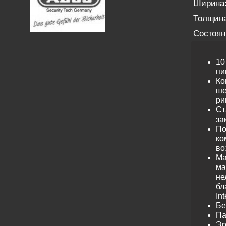
Ширина
Толщина
Состоян
10
пи
Ко
ше
ри
Ст
за
По
ко
во
Ма
ма
не
бл
Int
Бе
Па
Эр