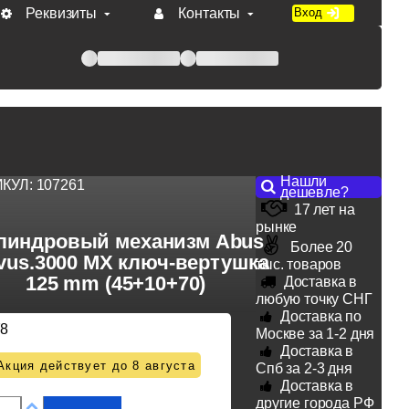
Реквизиты
Контакты
Вход
 при оплате по счету.
Нашли
ИКУЛ:
107261
дешевле?
17 лет на
рынке
линдровый механизм Abus
Более 20
vus.3000 MX ключ-вертушка
тыс. товаров
125 mm (45+10+70)
Доставка в
любую точку СНГ
Доставка по
78
Москве за 1-2 дня
Доставка в
Акция действует до 8 августа
Спб за 2-3 дня
Доставка в
другие города РФ