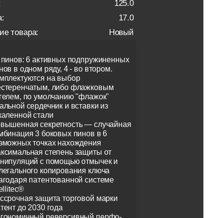
:
125.0
:
17.0
ие товара:
Новый
 пинов: 6 активных подпружиненных
нов в одном ряду, 4 - во втором.
мплектуются на выбор
стеренчатым, либо флажковым
гелем, по умолчанию "флажок"
альной сердечник и вставки из
каленной стали
вышенная секретность — случайная
мбинация 3 боковых пинов в 6
зможных точках нахождения
ксимальная степень защиты от
нипуляций с помощью отмычек и
легального копирования ключа
агодаря патентованной системе
ellitec®
ссрочная защита торговой марки
тент до 2030 года
гономичный реверсивный перфо-