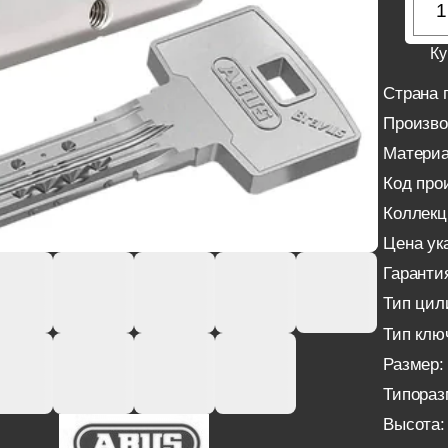
Ку
Страна 
Произво
Материа
Код про
Коллекц
Цена ука
Гаранти
Тип цил
Тип клю
Размер:
Типораз
Высота: