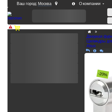
Ваш город:
Москва
О компании
Доп. скидка от цен на сайте 7% при заказе от 50 тыс. р
Дверная фур
Цилиндры дл
Abus
-20%