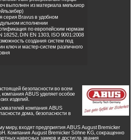
юч выполнен из материала мельхиор
ейльзибер)
я серия Bravus в удобном
дульном исполнении
ртификация по европейским нормам
N 18252, DIN EN 1303, ISO 9001:2008
зможность создания систем под
ин ключ и мастер-систем различного
овня
астоящей безопасности во всем
, компания ABUS уделяет особое
оих изделий.
льзователей компания ABUS
асности дома, безопасности в
у миру, входят предприятия ABUS August Bremicker
bH. Компания August Bremicker Söhne KG, сокращенно
артных навесных замков и достигла звания