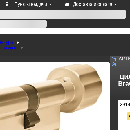
Пункты выдачи
Доставка и оплата
уб продукции Venezia, Fratelli, Tupai, Extreza, Melodia, Forme
нитура
я замков
АРТ
Ци
Bra
291