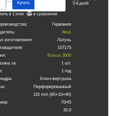
Купить
3-6 дней
пить в 1 клик
в сравнение
производства:
Германия
дитель:
Abus
л изготовления:
Латунь
изводителя:
107175
ия:
Bravus.3000
зана за:
1 шт.
я:
1 год
индра:
Ключ-вертушка
ча:
Перфорированный
115 mm (65+10+40)
мер:
70/45
33.0