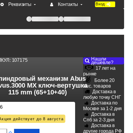
Реквизиты
Контакты
Вход
 при оплате по счету.
Нашли
ИКУЛ:
107175
дешевле?
17 лет на
рынке
линдровый механизм Abus
Более 20
vus.3000 MX ключ-вертушка
тыс. товаров
115 mm (65+10+40)
Доставка в
любую точку СНГ
Доставка по
46
Москве за 1-2 дня
Доставка в
Акция действует до 8 августа
Спб за 2-3 дня
Доставка в
другие города РФ