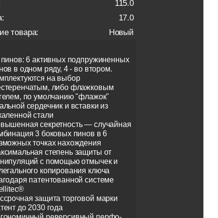
:
115.0
:
17.0
ие товара:
Новый
 пинов: 6 активных подпружиненных
нов в одном ряду, 4 - во втором.
мплектуются на выбор
стеренчатым, либо флажковым
гелем, по умолчанию "флажок"
альной сердечник и вставки из
каленной стали
вышенная секретность — случайная
мбинация 3 боковых пинов в 6
зможных точках нахождения
ксимальная степень защиты от
нипуляций с помощью отмычек и
легального копирования ключа
агодаря патентованной системе
ellitec®
ссрочная защита торговой марки
тент до 2030 года
гономичный реверсивный перфо-