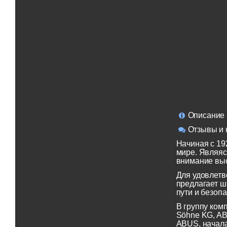
Описание
Отзывы и 
Начиная с 19
мире. Являяс
внимание выс
Для удовлетв
предлагает ш
пути и безопа
В группу ком
Söhne KG, AB
ABUS, начала