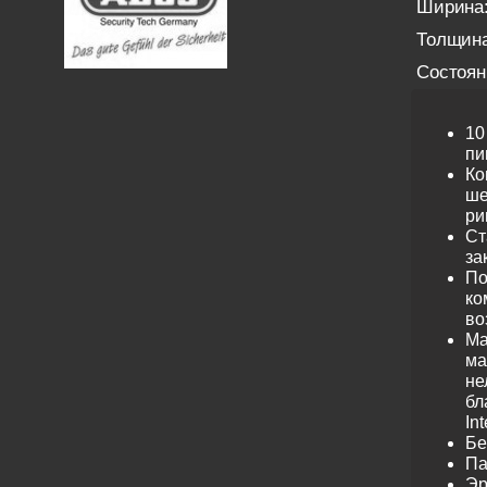
Ширина
Толщина
Состоян
10
пи
Ко
ше
ри
Ст
за
По
ко
во
Ма
ма
не
бл
Int
Бе
Па
Эр