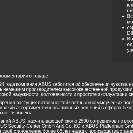
кл
(н
Вс
мо
се
DI
Во
од
ур
комментарии о товаре
24 года компания ABUS заботится об обеспечении чувства н
ь немецким производителем высококачественной продукции
окой надёжности, долговечности и простоте эксплуатации св
орения растущих потребностей частных и коммерческих по
ирокий ассортимент инновационных решений в сферах безоп
сности объекта.
паний ABUS, насчитывающей около 2500 сотрудников по всем
US Security-Center GmbH And Co. KG и ABUS Pfaffenhain Gm
 своё становление более 85 лет назад с производства станд