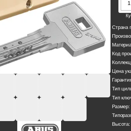
Ку
Страна 
Произво
Материа
Код про
Коллекц
Цена ука
Гаранти
Тип цил
Тип клю
Размер:
Типораз
Высота: