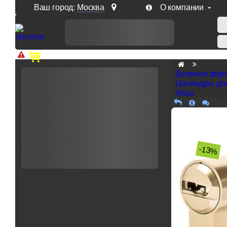
Ваш город:
Москва
О компании
Доп. скидка от цен на сайте 7% при заказе от 50 тыс. р
Дверная фур
Цилиндры дл
Abus
-13%