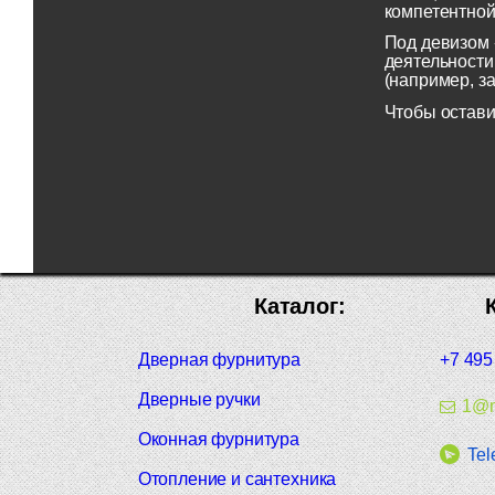
компетентной
Под девизом 
деятельности
(например, з
Чтобы остави
Каталог:
Дверная фурнитура
+7 495
Дверные ручки
1@m
Оконная фурнитура
Tel
Отопление и сантехника