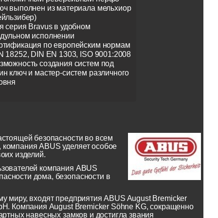
юч выполнен из материала мельхиор
ейльзибер)
я серия Bravus в удобном
дульном исполнении
ртификация по европейским нормам
N 18252, DIN EN 1303, ISO 9001:2008
зможность создания систем под
ин ключ и мастер-систем различного
овня
астоящей безопасности во всем
, компания ABUS уделяет особое
оих изделий.
льзователей компания ABUS
асности дома, безопасности в
у миру, входят предприятия ABUS August Bremicker
bH. Компания August Bremicker Söhne KG, сокращенно
артных навесных замков и достигла звания