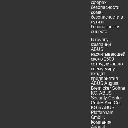
сферах
безопасности
дома,
безопасности в
пути и
безопасности
объекта.
В группу
компаний
ABUS,
насчитывающей
около 2500
сотрудников по
всему миру,
входят
предприятия
ABUS August
Bremicker Söhne
KG, ABUS
Security-Center
GmbH And Co.
KG и ABUS
Pfaffenhain
GmbH.
Компания
August