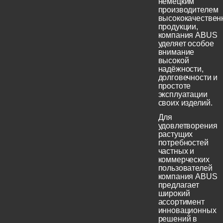
немецким
производителем
высококачествен
продукции,
компания ABUS
уделяет особое
внимание
высокой
надёжности,
долговечности и
простоте
эксплуатации
своих изделий.
Для
удовлетворения
растущих
потребностей
частных и
коммерческих
пользователей
компания ABUS
предлагает
широкий
ассортимент
инновационных
решений в