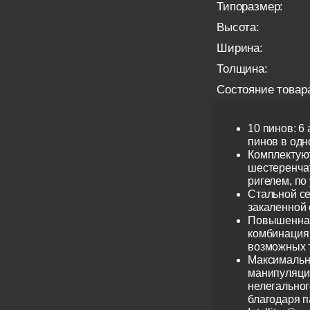
Типоразмер:
Высота:
Ширина:
Толщина:
Состояние товар
10 пинов: 6
пинов в одно
Комплектую
шестеренча
ригелем, по
Стальной се
закаленной 
Повышенная
комбинация 
возможных 
Максимальн
манипуляци
нелегальног
благодаря 