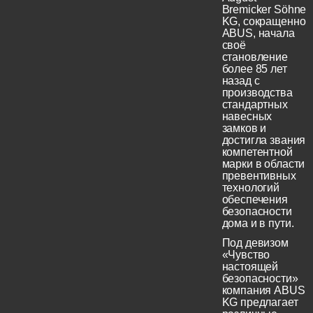
Bremicker Söhne
KG, сокращенно
ABUS, начала
своё
становление
более 85 лет
назад с
производства
стандартных
навесных
замков и
достигла звания
компетентной
марки в области
превентивных
технологий
обеспечения
безопасности
дома и в пути.
Под девизом
«Чувство
настоящей
безопасности»
компания ABUS
KG предлагает