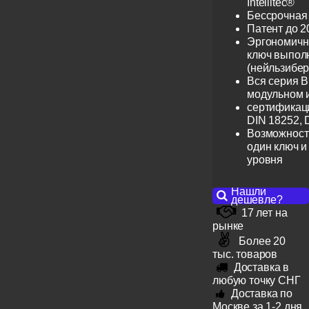
Intellitec®
Бессрочная
Патент до 2
Эргономичн
ключ выпол
(нейльзибер
Вся серия B
модульном 
сертификац
DIN 18252, 
Возможност
один ключ и
уровня
Нашли
дешевле?
17 лет на
рынке
Более 20
тыс. товаров
Доставка в
любую точку СНГ
Доставка по
Москве за 1-2 дня