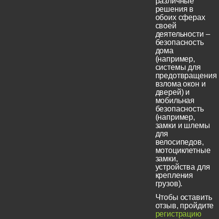
различные
решения в
обоих сферах
своей
деятельности –
безопасность
дома
(например,
системы для
предотвращения
взлома окон и
дверей) и
мобильная
безопасность
(например,
замки и шлемы
для
велосипедов,
мотоциклетные
замки,
устройства для
крепления
грузов).
Чтобы оставить
отзыв, пройдите
регистрацию