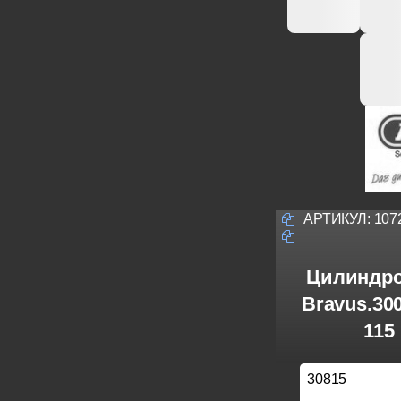
АРТИКУЛ:
107
Цилиндро
Bravus.30
115
30815