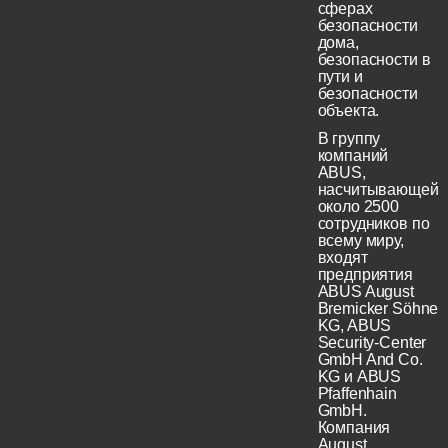
сферах
безопасности
дома,
безопасности в
пути и
безопасности
объекта.
В группу
компаний
ABUS,
насчитывающей
около 2500
сотрудников по
всему миру,
входят
предприятия
ABUS August
Bremicker Söhne
KG, ABUS
Security-Center
GmbH And Co.
KG и ABUS
Pfaffenhain
GmbH.
Компания
August