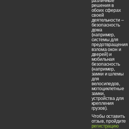
различные
решения в
обоих сферах
своей
деятельности –
безопасность
дома
(например,
системы для
предотвращения
взлома окон и
дверей) и
мобильная
безопасность
(например,
замки и шлемы
для
велосипедов,
мотоциклетные
замки,
устройства для
крепления
грузов).
Чтобы оставить
отзыв, пройдите
регистрацию