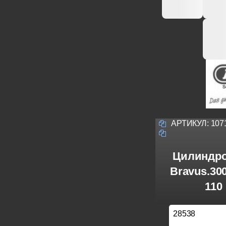
АРТИКУЛ:
107
Цилиндро
Bravus.30
110
28538