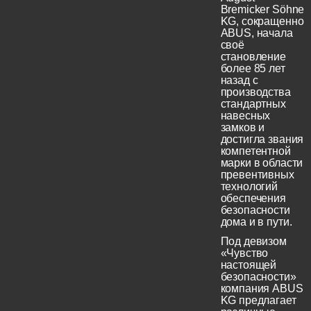
Bremicker Söhne
KG, сокращенно
ABUS, начала
своё
становление
более 85 лет
назад с
производства
стандартных
навесных
замков и
достигла звания
компетентной
марки в области
превентивных
технологий
обеспечения
безопасности
дома и в пути.
Под девизом
«Чувство
настоящей
безопасности»
компания ABUS
KG предлагает