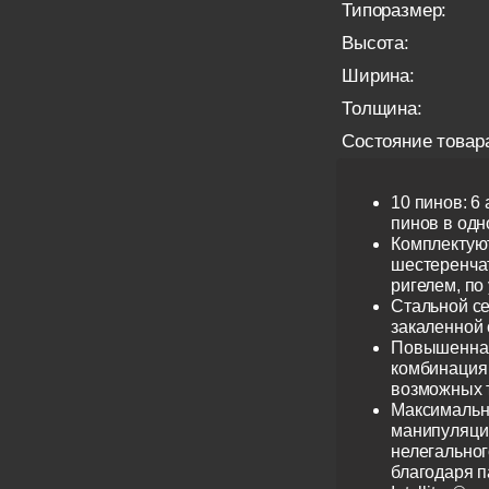
Типоразмер:
Высота:
Ширина:
Толщина:
Состояние товар
10 пинов: 6
пинов в одно
Комплектую
шестеренча
ригелем, по
Стальной се
закаленной 
Повышенная
комбинация 
возможных 
Максимальн
манипуляци
нелегальног
благодаря 