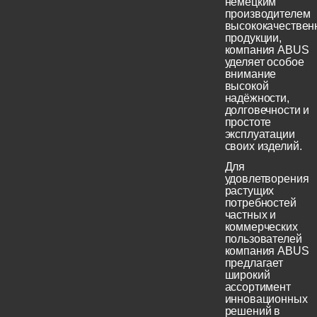
немецким
производителем
высококачествен
продукции,
компания ABUS
уделяет особое
внимание
высокой
надёжности,
долговечности и
простоте
эксплуатации
своих изделий.
Для
удовлетворения
растущих
потребностей
частных и
коммерческих
пользователей
компания ABUS
предлагает
широкий
ассортимент
инновационных
решений в