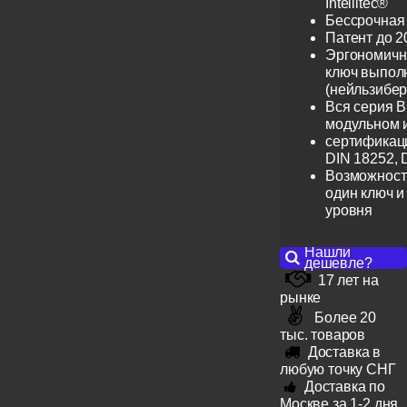
Intellitec®
Бессрочная
Патент до 2
Эргономичн
ключ выпол
(нейльзибер
Вся серия B
модульном 
сертификац
DIN 18252, 
Возможност
один ключ и
уровня
Нашли
дешевле?
17 лет на
рынке
Более 20
тыс. товаров
Доставка в
любую точку СНГ
Доставка по
Москве за 1-2 дня