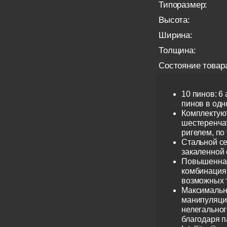
Типоразмер:
Высота:
Ширина:
Толщина:
Состояние товар
10 пинов: 6
пинов в одно
Комплектую
шестеренча
ригелем, по
Стальной се
закаленной 
Повышенная
комбинация 
возможных 
Максимальн
манипуляци
нелегальног
благодаря 