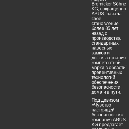
Bremicker Söhne
KG, сокращенно
ABUS, начала
своё
становление
более 85 лет
назад с
производства
стандартных
навесных
замков и
достигла звания
компетентной
марки в области
превентивных
технологий
обеспечения
безопасности
дома и в пути.
Под девизом
«Чувство
настоящей
безопасности»
компания ABUS
KG предлагает