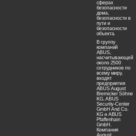
сферах
безопасности
дома,
безопасности в
пути и
безопасности
объекта.
В группу
компаний
ABUS,
насчитывающей
около 2500
сотрудников по
всему миру,
входят
предприятия
ABUS August
Bremicker Söhne
KG, ABUS
Security-Center
GmbH And Co.
KG и ABUS
Pfaffenhain
GmbH.
Компания
August