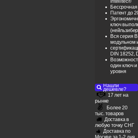
Intellitec®
Бессрочная
Патент до 2
Эргономичн
ключ выпол
(нейльзибер
Вся серия B
модульном 
сертификац
DIN 18252, 
Возможност
один ключ и
уровня
Нашли
дешевле?
17 лет на
рынке
Более 20
тыс. товаров
Доставка в
любую точку СНГ
Доставка по
Москве за 1-2 дня