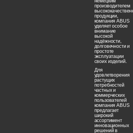
немецким
производителем
высококачествен
продукции,
компания ABUS
уделяет особое
внимание
высокой
надёжности,
долговечности и
простоте
эксплуатации
своих изделий.
Для
удовлетворения
растущих
потребностей
частных и
коммерческих
пользователей
компания ABUS
предлагает
широкий
ассортимент
инновационных
решений в