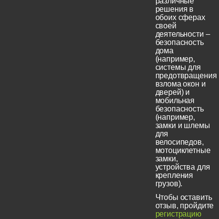
различные
решения в
обоих сферах
своей
деятельности –
безопасность
дома
(например,
системы для
предотвращения
взлома окон и
дверей) и
мобильная
безопасность
(например,
замки и шлемы
для
велосипедов,
мотоциклетные
замки,
устройства для
крепления
грузов).
Чтобы оставить
отзыв, пройдите
регистрацию