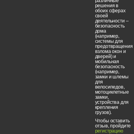
различные
решения в
обоих сферах
своей
деятельности –
безопасность
дома
(например,
системы для
предотвращения
взлома окон и
дверей) и
мобильная
безопасность
(например,
замки и шлемы
для
велосипедов,
мотоциклетные
замки,
устройства для
крепления
грузов).
Чтобы оставить
отзыв, пройдите
регистрацию