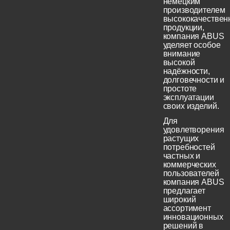
немецким
производителем
высококачествен
продукции,
компания ABUS
уделяет особое
внимание
высокой
надёжности,
долговечности и
простоте
эксплуатации
своих изделий.
Для
удовлетворения
растущих
потребностей
частных и
коммерческих
пользователей
компания ABUS
предлагает
широкий
ассортимент
инновационных
решений в