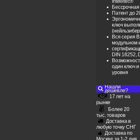
Intellitec®
Бессрочная
Патент до 2
Эргономичн
ключ выпол
(нейльзибер
Вся серия B
модульном 
сертификац
DIN 18252, 
Возможност
один ключ и
уровня
Нашли
дешевле?
17 лет на
рынке
Более 20
тыс. товаров
Доставка в
любую точку СНГ
Доставка по
Москве за 1-2 дня