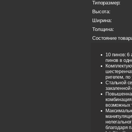
Типоразмер:
Высота:
Ширина:
Толщина:
Состояние товар
10 пинов: 6
пинов в одно
Комплектую
шестеренча
ригелем, по
Стальной се
закаленной 
Повышенная
комбинация 
возможных 
Максимальн
манипуляци
нелегальног
благодаря 