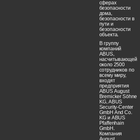
сферах
безопасности
дома,
безопасности в
пути и
безопасности
объекта.
В группу
компаний
ABUS,
насчитывающей
около 2500
сотрудников по
всему миру,
входят
предприятия
ABUS August
Bremicker Söhne
KG, ABUS
Security-Center
GmbH And Co.
KG и ABUS
Pfaffenhain
GmbH.
Компания
August