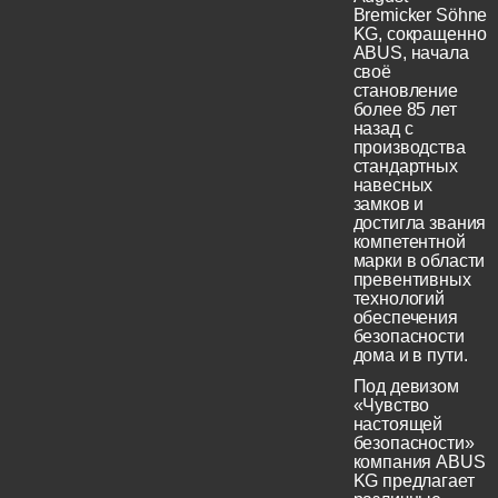
Bremicker Söhne
KG, сокращенно
ABUS, начала
своё
становление
более 85 лет
назад с
производства
стандартных
навесных
замков и
достигла звания
компетентной
марки в области
превентивных
технологий
обеспечения
безопасности
дома и в пути.
Под девизом
«Чувство
настоящей
безопасности»
компания ABUS
KG предлагает