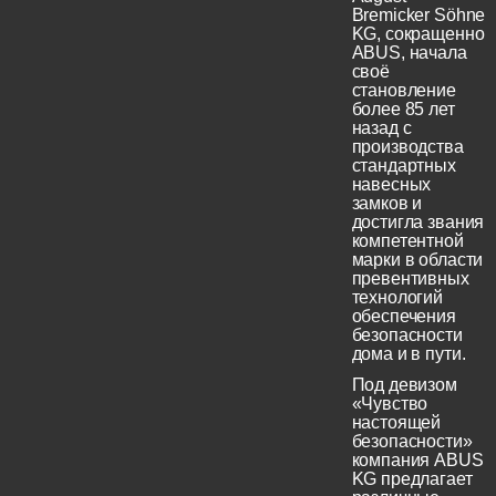
Bremicker Söhne
KG, сокращенно
ABUS, начала
своё
становление
более 85 лет
назад с
производства
стандартных
навесных
замков и
достигла звания
компетентной
марки в области
превентивных
технологий
обеспечения
безопасности
дома и в пути.
Под девизом
«Чувство
настоящей
безопасности»
компания ABUS
KG предлагает