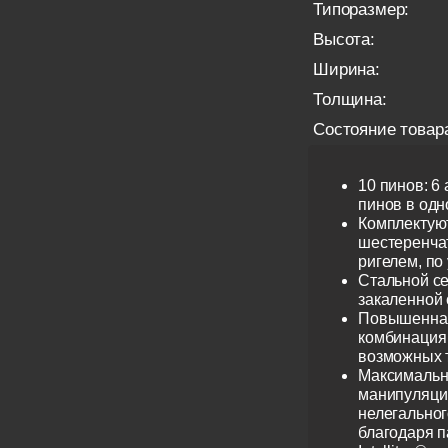
Типоразмер:
Высота:
Ширина:
Толщина:
Состояние товар
10 пинов: 6
пинов в одно
Комплектую
шестеренча
ригелем, по
Стальной се
закаленной 
Повышенная
комбинация 
возможных 
Максимальн
манипуляци
нелегальног
благодаря 