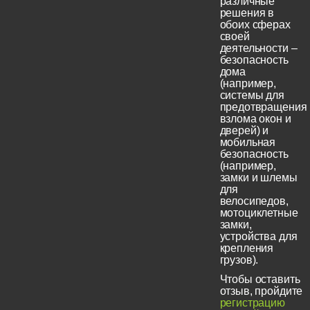
различные
решения в
обоих сферах
своей
деятельности –
безопасность
дома
(например,
системы для
предотвращения
взлома окон и
дверей) и
мобильная
безопасность
(например,
замки и шлемы
для
велосипедов,
мотоциклетные
замки,
устройства для
крепления
грузов).
Чтобы оставить
отзыв, пройдите
регистрацию