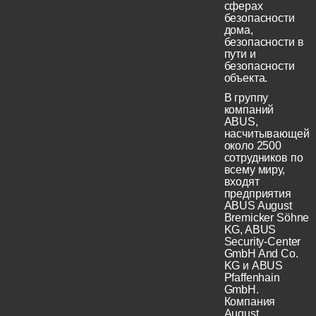
сферах
безопасности
дома,
безопасности в
пути и
безопасности
объекта.
В группу
компаний
ABUS,
насчитывающей
около 2500
сотрудников по
всему миру,
входят
предприятия
ABUS August
Bremicker Söhne
KG, ABUS
Security-Center
GmbH And Co.
KG и ABUS
Pfaffenhain
GmbH.
Компания
August