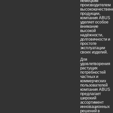
немецким
производителем
высококачествен
продукции,
компания ABUS
уделяет особое
внимание
высокой
надёжности,
долговечности и
простоте
эксплуатации
своих изделий.
Для
удовлетворения
растущих
потребностей
частных и
коммерческих
пользователей
компания ABUS
предлагает
широкий
ассортимент
инновационных
решений в