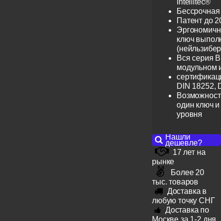
Intellitec®
Бессрочная
Патент до 2
Эргономичн
ключ выпол
(нейльзибер
Вся серия B
модульном 
сертификац
DIN 18252, 
Возможност
один ключ и
уровня
Нашли
дешевле?
17 лет на
рынке
Более 20
тыс. товаров
Доставка в
любую точку СНГ
Доставка по
Москве за 1-2 дня