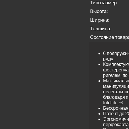
Типоразмер:
Высота:
Ширина:
Толщина:
Состояние товар
6 подпружи
ряду
Комплектую
шестеренча
ригелем, по
Максимальн
манипуляци
нелегальног
благодаря 
Intellitec®
Бессрочная
Патент до 2
Эргономичн
перфокарта