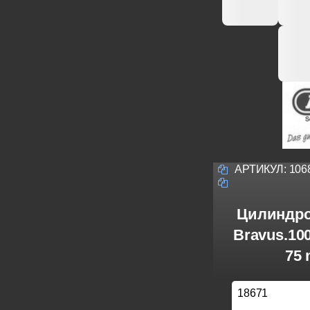
АРТИКУЛ:
106
Цилиндро
Bravus.10
75 
18671