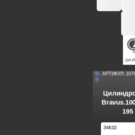
АРТИКУЛ:
107
Цилиндро
Bravus.10
195
34610