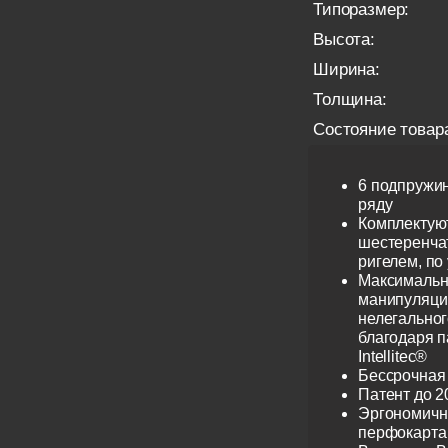
Типоразмер:
Высота:
Ширина:
Толщина:
Состояние товар
6 подпружи
ряду
Комплектую
шестеренча
ригелем, по
Максимальн
манипуляци
нелегальног
благодаря 
Intellitec®
Бессрочная
Патент до 2
Эргономичн
перфокарта