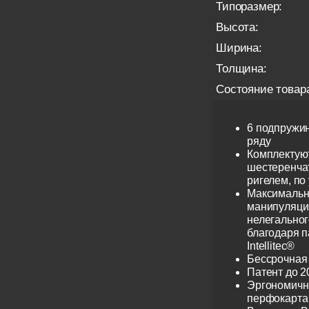
Типоразмер:
Высота:
Ширина:
Толщина:
Состояние товар
6 подпружи
ряду
Комплектую
шестеренча
ригелем, по
Максимальн
манипуляци
нелегальног
благодаря 
Intellitec®
Бессрочная
Патент до 2
Эргономичн
перфокарта