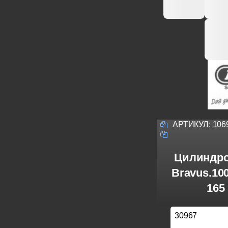
АРТИКУЛ:
106
Цилиндро
Bravus.10
165
30967