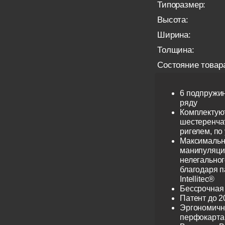
Типоразмер:
Высота:
Ширина:
Толщина:
Состояние товар
6 подпружи
ряду
Комплектую
шестеренча
ригелем, по
Максимальн
манипуляци
нелегальног
благодаря 
Intellitec®
Бессрочная
Патент до 2
Эргономичн
перфокарта