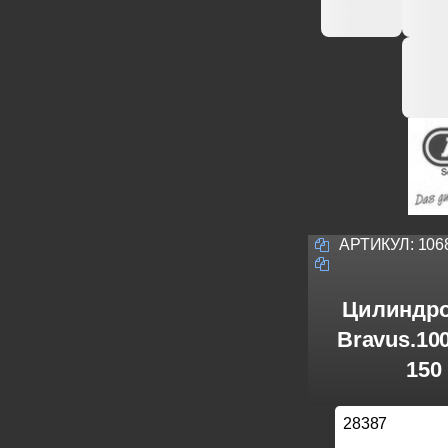
АРТИКУЛ:
106
Цилиндро
Bravus.10
150
28387