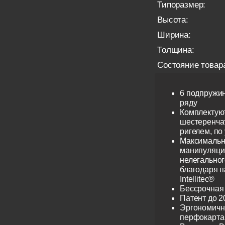
Типоразмер:
Высота:
Ширина:
Толщина:
Состояние товар
6 подпружи
ряду
Комплектую
шестеренча
ригелем, по
Максимальн
манипуляци
нелегальног
благодаря 
Intellitec®
Бессрочная
Патент до 2
Эргономичн
перфокарта