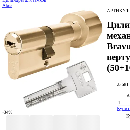
Цилиндры для замков
Abus
АРТИКУЛ
Цили
меха
Brav
верт
(50+1
23681
А
Купит
-34%
К