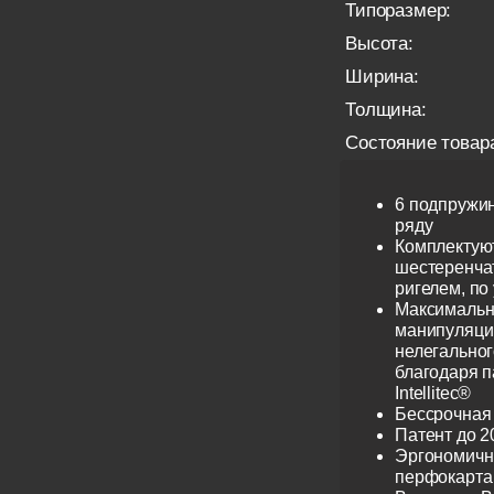
Типоразмер:
Высота:
Ширина:
Толщина:
Состояние товар
6 подпружи
ряду
Комплектую
шестеренча
ригелем, по
Максимальн
манипуляци
нелегальног
благодаря 
Intellitec®
Бессрочная
Патент до 2
Эргономичн
перфокарта