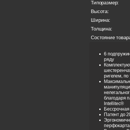
Типоразмер:
Высота:
Ширина:
Толщина:
Состояние товар
6 подпружи
ряду
Комплектую
шестеренча
ригелем, по
Максимальн
манипуляци
нелегальног
благодаря 
Intellitec®
Бессрочная
Патент до 2
Эргономичн
перфокарта