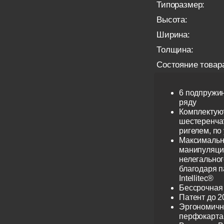
Типоразмер:
Высота:
Ширина:
Толщина:
Состояние товар
6 подпружи
ряду
Комплектую
шестеренча
ригелем, по
Максимальн
манипуляци
нелегальног
благодаря 
Intellitec®
Бессрочная
Патент до 2
Эргономичн
перфокарта