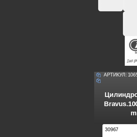
АРТИКУЛ:
106
Цилиндро
Bravus.10
m
30967