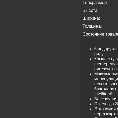
Типоразмер:
Высота:
Ширина:
Толщина:
Состояние товар
6 подпружи
ряду
Комплектую
шестеренча
ригелем, по
Максимальн
манипуляци
нелегальног
благодаря 
Intellitec®
Бессрочная
Патент до 2
Эргономичн
перфокарта