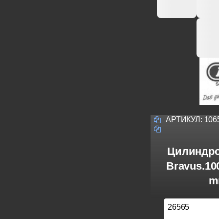
АРТИКУЛ:
106
Цилиндро
Bravus.10
m
26565