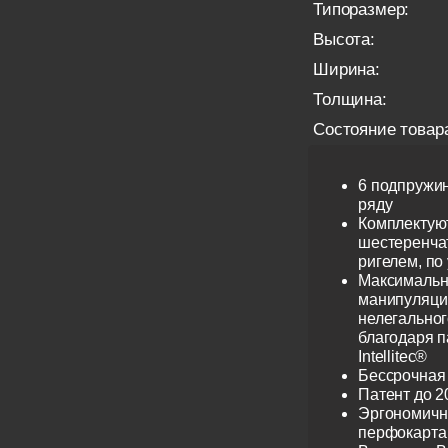
Типоразмер:
Высота:
Ширина:
Толщина:
Состояние товар
6 подпружи
ряду
Комплектую
шестеренча
ригелем, по
Максимальн
манипуляци
нелегальног
благодаря 
Intellitec®
Бессрочная
Патент до 2
Эргономичн
перфокарта