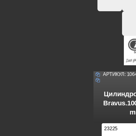
АРТИКУЛ:
106
Цилиндро
Bravus.10
m
23225