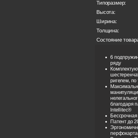
Типоразмер:
Высота:
Ширина:
Толщина:
Состояние товар
6 подпружи
ряду
Комплектую
шестеренча
ригелем, по
Максимальн
манипуляци
нелегальног
благодаря 
Intellitec®
Бессрочная
Патент до 2
Эргономичн
перфокарта