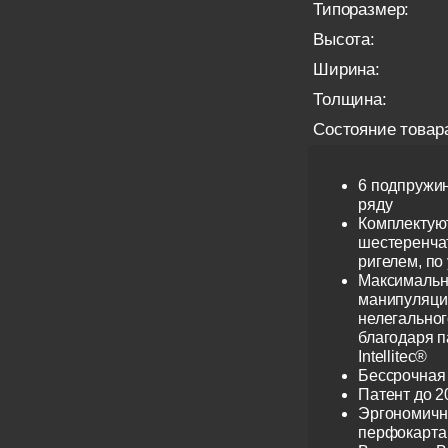
Типоразмер:
Высота:
Ширина:
Толщина:
Состояние товар
6 подпружи
ряду
Комплектую
шестеренча
ригелем, по
Максимальн
манипуляци
нелегальног
благодаря 
Intellitec®
Бессрочная
Патент до 2
Эргономичн
перфокарта