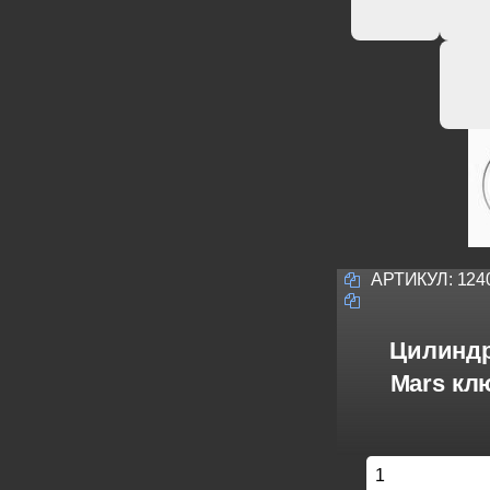
АРТИКУЛ:
124
Цилиндр
Mars кл
1