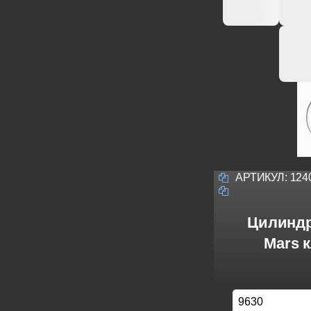
АРТИКУЛ:
124
Цилиндр
Mars 
9630