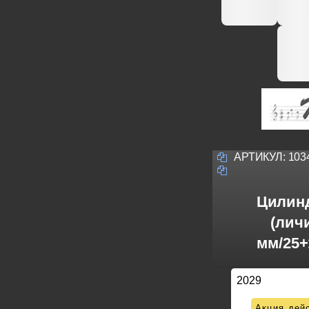
АРТИКУЛ:
103
Цилин
(личи
мм/25+
2029
Акция дейс