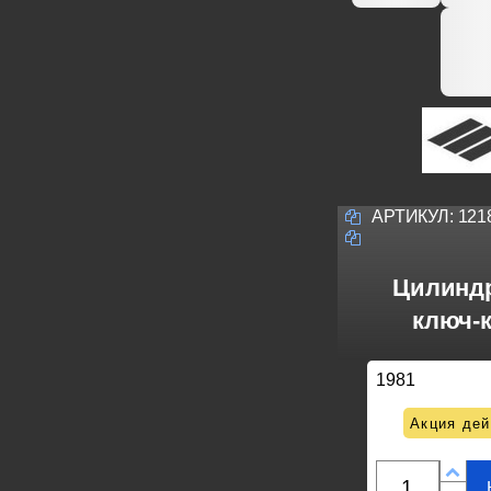
АРТИКУЛ:
121
Цилиндр
ключ-к
1981
Акция дей