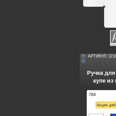
АРТИКУЛ:
121
Ручка для
купе из 
784
Акция дей