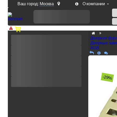
Ваш город:
Москва
О компании
Доп. скидка от цен на сайте 7% при заказе от 50 тыс. р
Дверная фур
Дверные замк
AGB
-29%