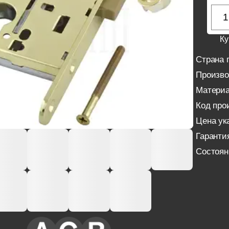
Ку
Страна 
Произво
Материа
Код про
Цена ука
Гаранти
Состоян