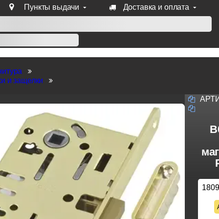
Пункты выдачи
Доставка и оплата
уб продукции Venezia, Fratelli, Tupai, Extreza, Melodia, Forme
нитура
и и защелки
АРТ
B
ма
180