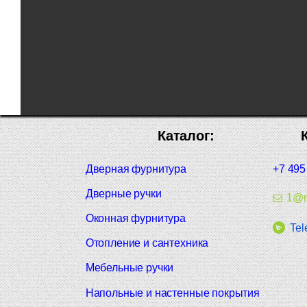
Каталог:
Дверная фурнитура
+7 495
Дверные ручки
1@m
Оконная фурнитура
Tel
Отопление и сантехника
Мебельные ручки
Напольные и настенные покрытия