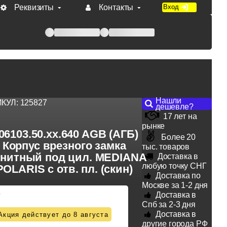
Реквизиты
Контакты
Вход
 при оплате по счету.
Нашли
ИКУЛ:
125827
дешевле?
17 лет на
рынке
06103.50.xx.640 AGB (АГБ)
Более 20
Корпус врезного замка
тыс. товаров
гнитный под цил. MEDIANA
Доставка в
любую точку СНГ
POLARIS с отв. пл. (скин)
Доставка по
Москве за 1-2 дня
9
Доставка в
Спб за 2-3 дня
Доставка в
Акция действует до 8 августа
другие города РФ