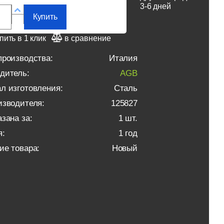
3-6 дней
Купить
пить в 1 клик
в сравнение
производства:
Италия
дитель:
AGB
л изготовления:
Сталь
изводителя:
125827
зана за:
1 шт.
я:
1 год
ие товара:
Новый