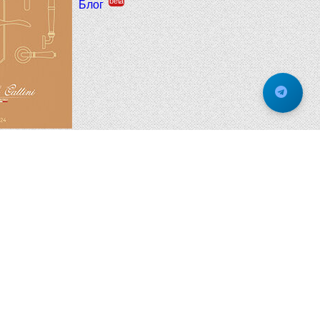
beta
Блог
спользования cookie