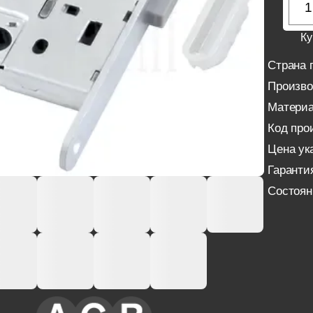
Ку
Страна 
Произво
Материа
Код про
Цена ука
Гаранти
Состоян