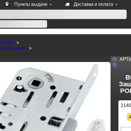
Пункты выдачи
Доставка и оплата
уб продукции Venezia, Fratelli, Tupai, Extreza, Melodia, Forme
нитура
и и защелки
АРТ
B
Защ
POL
214
А