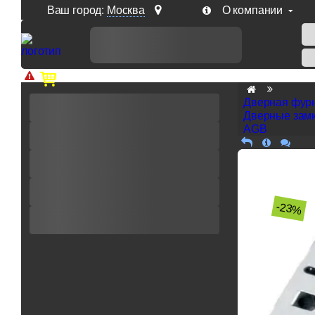
Ваш город:
Москва
О компании
Доп. скидка от цен на сайте 7% при заказе от 50 тыс. р
Дверная фур
Дверные замк
AGB
-23%