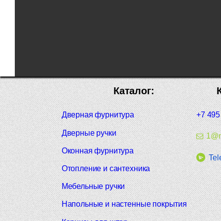
Каталог:
Дверная фурнитура
+7 495
Дверные ручки
1@m
Оконная фурнитура
Tel
Отопление и сантехника
Мебельные ручки
Напольные и настенные покрытия