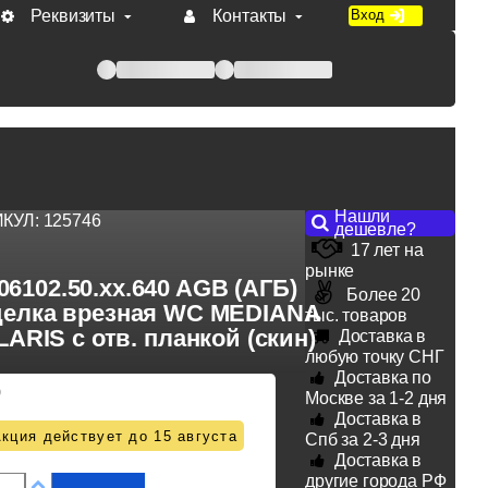
Реквизиты
Контакты
Вход
 при оплате по счету.
Нашли
ИКУЛ:
125746
дешевле?
17 лет на
рынке
06102.50.xx.640 AGB (АГБ)
Более 20
елка врезная WC MEDIANA
тыс. товаров
ARIS с отв. планкой (скин)
Доставка в
любую точку СНГ
Доставка по
0
Москве за 1-2 дня
Доставка в
кция действует до 15 августа
Спб за 2-3 дня
Доставка в
другие города РФ