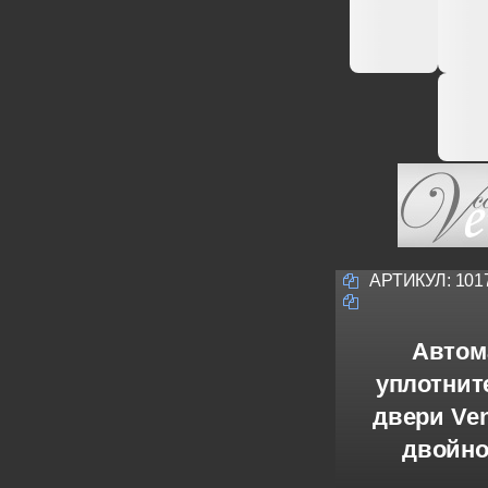
АРТИКУЛ:
101
Автом
уплотнит
двери Ven
двойно