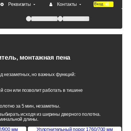
Реквизиты
Контакты
Вход
 при оплате по счету.
тель, монтажная пена
яд незаметных, но важных функций:
 сон или позволит работать в тишине
лотно за 5 мин, незаметны.
выбирать исходя из ширины дверного полотна.
оминальной длины.
2/900 мм
Уплотнительный порог 1760/700 мм