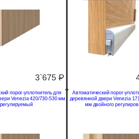
3`675
P
кий порог-уплотнитель для
Автоматический порог-уплот
вери Venezia 420/730-530 мм
деревянной двери Venezia 17
регулируемый
мм двойного регулиро