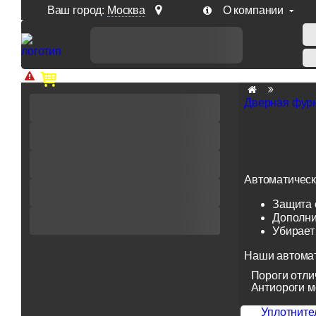
Ваш город:
Москва
О компании
Доп. скидка от цен на сайте 7% при заказе от 50 тыс. р
Дверная фур
Автоматически
Защита о
Дополни
Убирает
Наши автомат
Пороги отли
Антиороги м
Уплотните