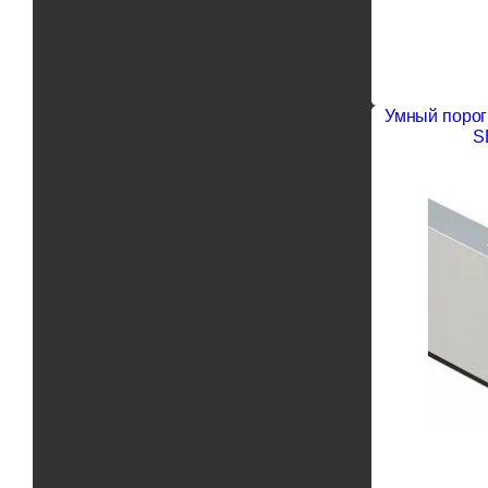
Умный порог
S