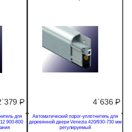
2`379
P
4`636
P
нитель для
Автоматический порог-уплотнитель для
12 900-800
деревянной двери Venezia 420/930-730 мм
вания
регулируемый