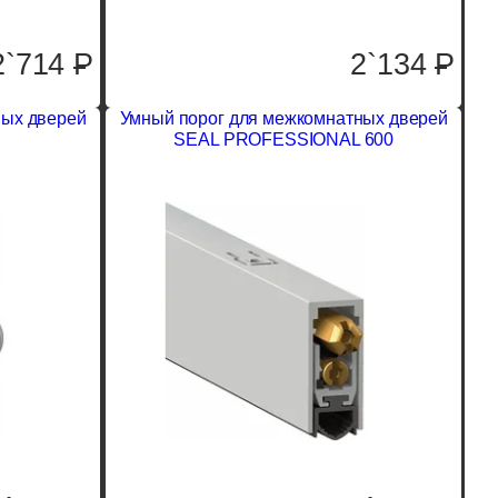
2`714
P
2`134
P
ных дверей
Умный порог для межкомнатных дверей
SEAL PROFESSIONAL 600