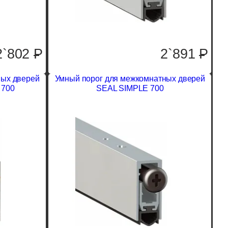
2`802
P
2`891
P
ных дверей
Умный порог для межкомнатных дверей
 700
SEAL SIMPLE 700