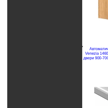
Автоматич
Venezia 146
двери 900-70