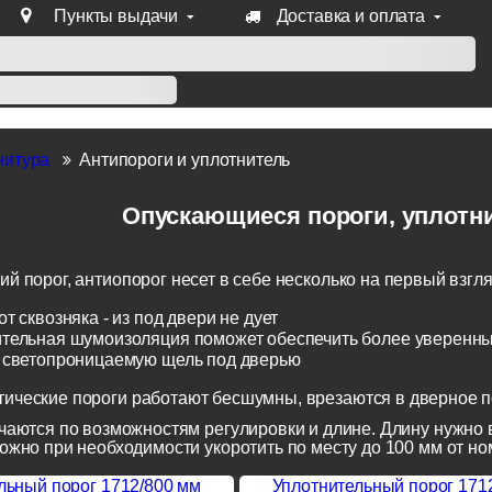
Пункты выдачи
Доставка и оплата
уб продукции Venezia, Fratelli, Tupai, Extreza, Melodia, Forme
нитура
Антипороги и уплотнитель
Опускающиеся пороги, уплотни
й порог, антиопорог несет в себе несколько на первый взгл
т сквозняка - из под двери не дует
тельная шумоизоляция поможет обеспечить более уверенный
 светопроницаемую щель под дверью
ические пороги работают бесшумны, врезаются в дверное по
чаются по возможностям регулировки и длине. Длину нужно 
ожно при необходимости укоротить по месту до 100 мм от н
льный порог 1712/800 мм
Уплотнительный порог 171