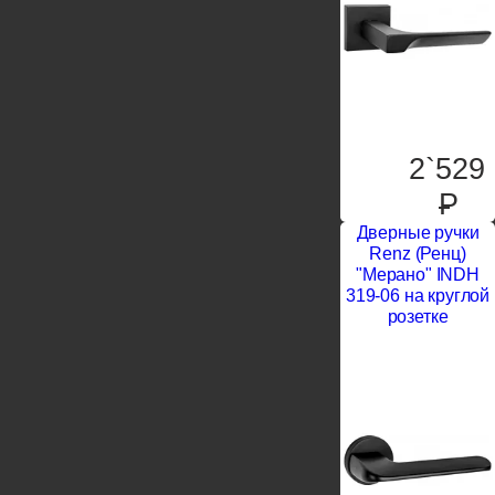
2`529
P
Дверные ручки
Renz (Ренц)
"Мерано" INDH
319-06 на круглой
розетке