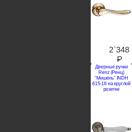
2`348
P
Дверные ручки
Renz (Ренц)
"Мишель" INDH
615-16 на круглой
розетке