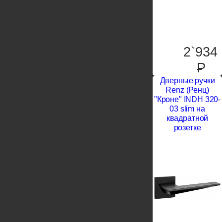
2`934
P
Дверные ручки
Renz (Ренц)
"Кроне" INDH 320-
03 slim на
квадратной
розетке