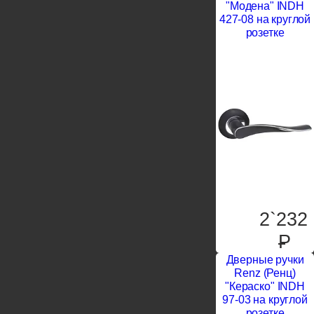
"Модена" INDH
427-08 на круглой
розетке
2`232
P
Дверные ручки
Renz (Ренц)
"Кераско" INDH
97-03 на круглой
розетке