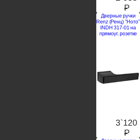
P
Дверные ручки
Renz (Ренц) "Ното"
INDH 317-01 на
прямоуг. розетке
3`120
P