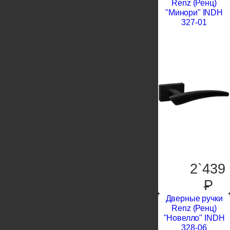
Renz (Ренц)
"Минори" INDH
327-01
2`439
P
Дверные ручки
Renz (Ренц)
"Новелло" INDH
328-06