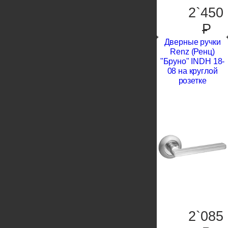
2`450
P
Дверные ручки
Renz (Ренц)
"Бруно" INDH 18-
08 на круглой
розетке
2`085