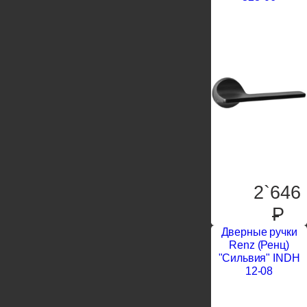
2`646
P
Дверные ручки
Renz (Ренц)
"Сильвия" INDH
12-08