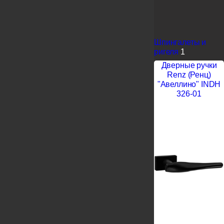
Шпингалеты и
ригеля
1
Дверные ручки
Renz (Ренц)
"Авеллино" INDH
326-01