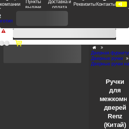
Пункты
Доставка и
компании
Реквизиты
Контакты
выдачи
оплата
Доп. скидка от цен на сайте 7% при заказе от 50 тыс. руб
продукции Venezia, Fratelli, Tupai, Extreza, Melodia, Forme при
оплате по счету.
Дверная фурниту
Дверные ручки
Дверные ручки на
Ручки
для
межкомн
дверей
Renz
(Китай)