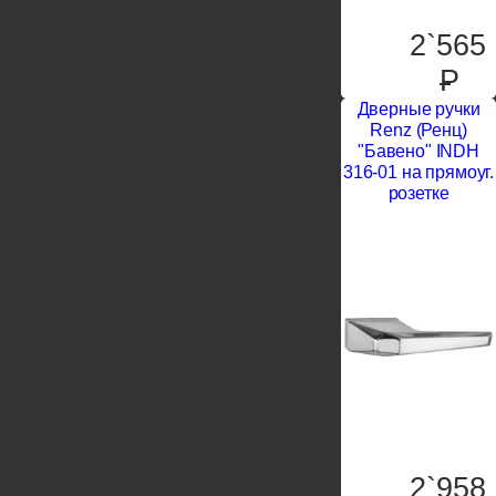
2`565
P
Дверные ручки
Renz (Ренц)
"Бавено" INDH
316-01 на прямоуг.
розетке
2`958