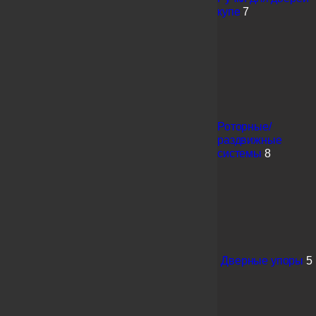
купе
7
Роторные/
раздвижные
системы
8
Дверные упоры
5