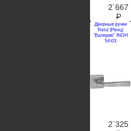
2`667
P
Дверные ручки
Renz (Ренц)
"Валерио" INDH
54-03
2`325