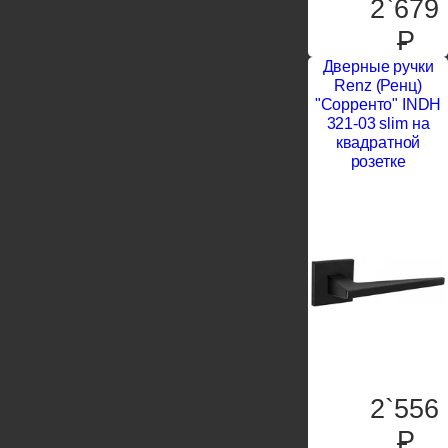
2`679
P
Дверные ручки
Renz (Ренц)
"Сорренто" INDH
321-03 slim на
квадратной
розетке
2`556
P