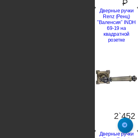
P
Дверные ручки
Renz (Ренц)
"Валенсия" INDH
69-19 на
квадратной
розетке
2`452
P
Дверные ручки