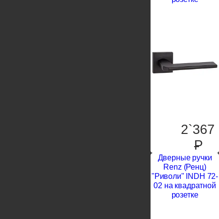
2`367
P
Дверные ручки
Renz (Ренц)
"Риволи" INDH 72-
02 на квадратной
розетке