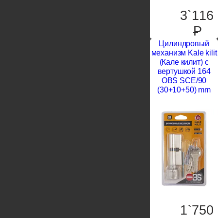
3`116
P
Цилиндровый
механизм Kale kilit
(Кале килит) с
вертушкой 164
OBS SCE/90
(30+10+50) mm
1`750