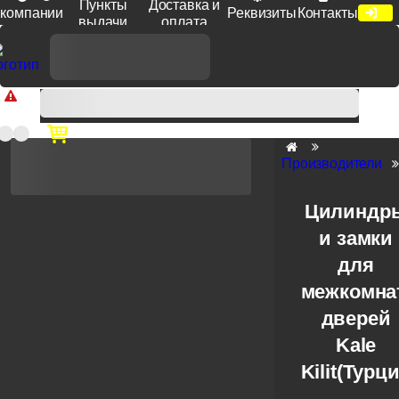
Пункты
Доставка и
компании
Реквизиты
Контакты
выдачи
оплата
Доп. скидка от цен на сайте 7% при заказе от 50 тыс. руб
продукции Venezia, Fratelli, Tupai, Extreza, Melodia, Forme при
оплате по счету.
Производители
Цилиндр
и замки
для
межкомна
дверей
Kale
Kilit(Турц