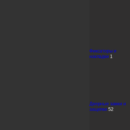
Фиксаторы и
накладки
1
Дверные замки и
защелки
52