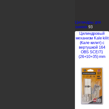
Цилиндры для
замков
93
Цилиндровый
механизм Kale kilit
(Кале килит) с
вертушкой 164
OBS SCE/71
(26+10+35) mm