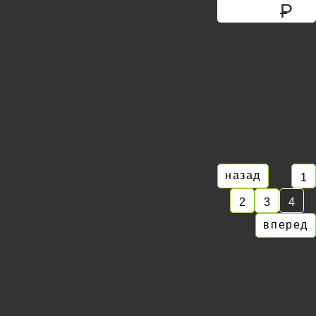
P
назад
1
2
3
4
вперед