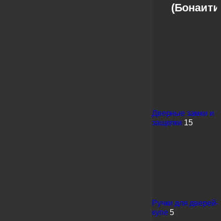
(Бонаити
Дверные замки и
защелки
15
Ручки для дверей-
купе
5