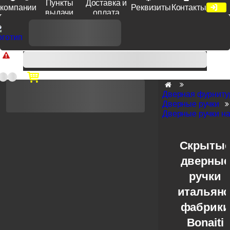
Пункты
Доставка и
компании
Реквизиты
Контакты
выдачи
оплата
Доп. скидка от цен на сайте 7% при заказе от 50 тыс. руб
продукции Venezia, Fratelli, Tupai, Extreza, Melodia, Forme при
оплате по счету.
Дверная фурниту
Дверные ручки
Дверные ручки на
Скрыты
дверные
ручки
итальянс
фабрики
Bonaiti