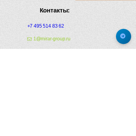
Контакты:
+7 495 514 83 62
1@mirar-group.ru
Telegram
Каталог:
Дверная фурнитура
Дверные ручки
Оконная фурнитура
Отопление и сантехника
Мебельные ручки