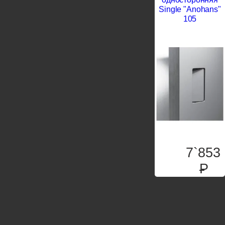
Single "Anohans"
105
7`853
P