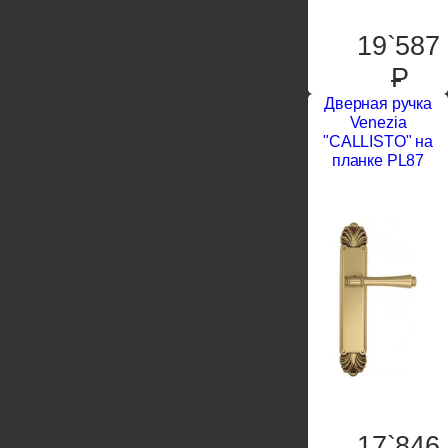
19`587
P
Дверная ручка
Venezia
"CALLISTO" на
планке PL87
17`846