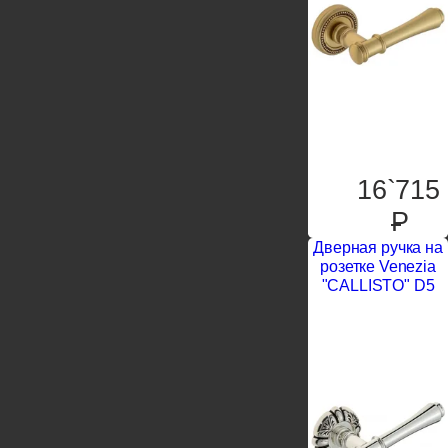
16`715
P
Дверная ручка на
розетке Venezia
"CALLISTO" D5