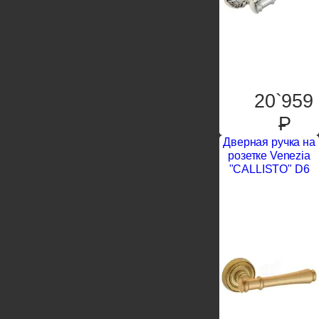
20`959
P
Дверная ручка на
розетке Venezia
"CALLISTO" D6