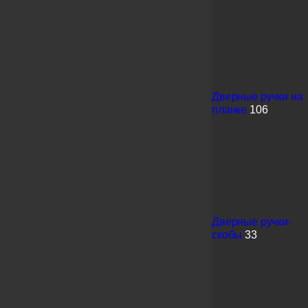
Дверные ручки на
планке
106
Дверные ручки-
скобы
33