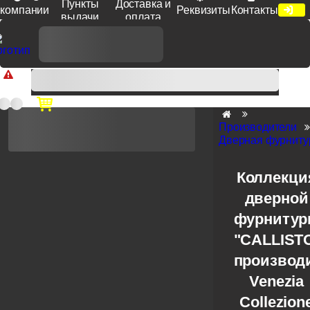
Пункты
Доставка и
компании
Реквизиты
Контакты
выдачи
оплата
Доп. скидка от цен на сайте 7% при заказе от 50 тыс. руб
продукции Venezia, Fratelli, Tupai, Extreza, Melodia, Forme при
оплате по счету.
Производители
Дверная фурнитур
Коллекци
дверной
фурниту
"CALLIST
производ
Venezia
Collezion