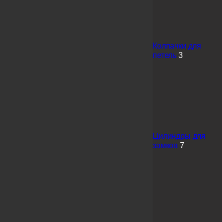
Колпачки для
петель
3
Цилиндры для
замков
7