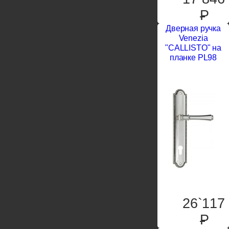
P
Дверная ручка
Venezia
"CALLISTO" на
планке PL98
26`117
P