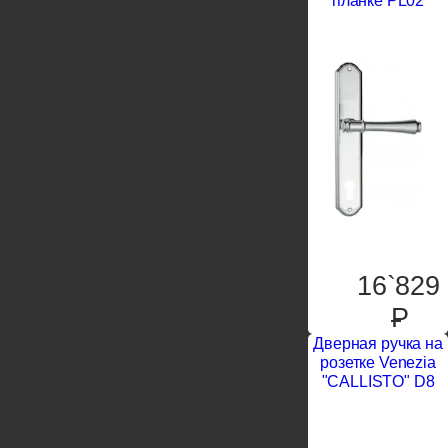
планке PL02
16`829
P
Дверная ручка на
розетке Venezia
"CALLISTO" D8