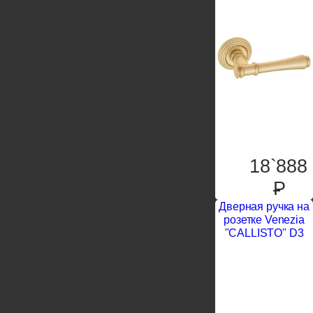
18`888
P
Дверная ручка на
розетке Venezia
"CALLISTO" D3