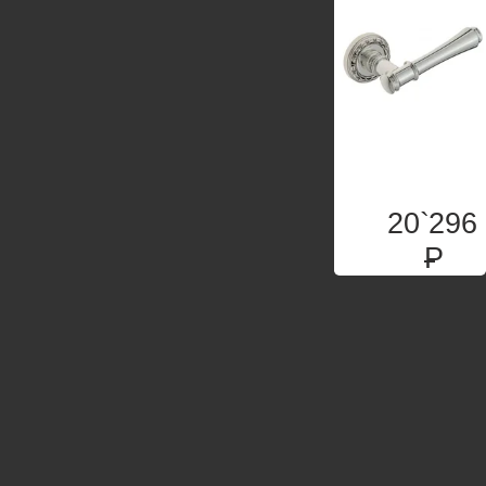
20`296
P