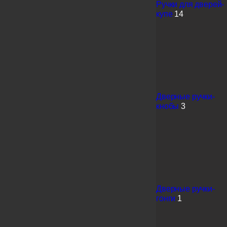
Ручки для дверей-
купе
14
Дверные ручки-
кнобы
3
Дверные ручки-
гонги
1