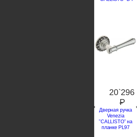
20`296
P
Дверная ручка
Venezia
"CALLISTO" на
планке PL97