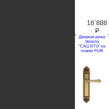
18`888
P
Дверная ручка
Venezia
"CALLISTO" на
планке PL96