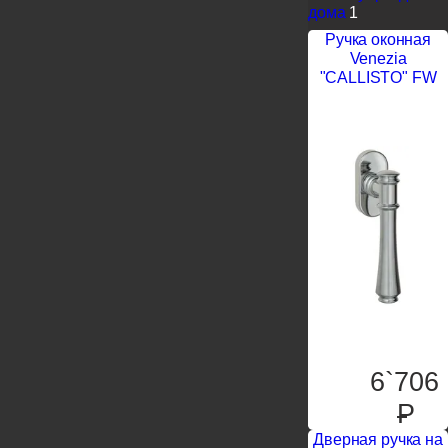
дома
1
Ручка оконная
Venezia
"CALLISTO" FW
6`706
P
Дверная ручка на