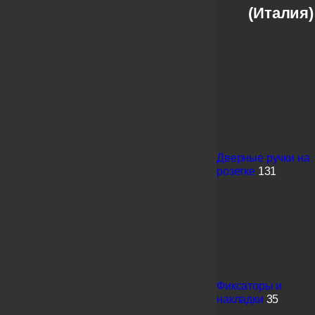
(Италия)
Дверные ручки на
розетке
131
Фиксаторы и
накладки
35