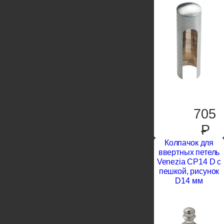
705
P
Колпачок для
ввертных петель
Venezia CP14 D с
пешкой, рисунок
D14 мм