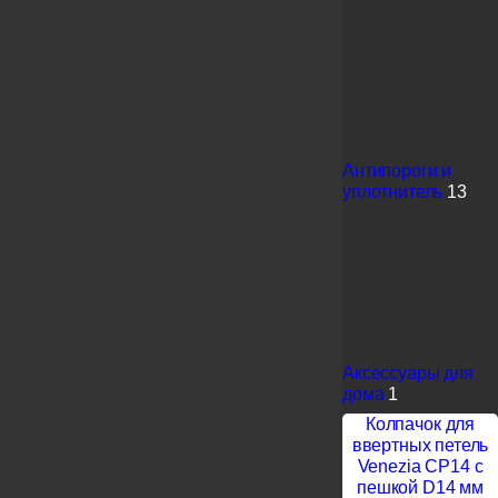
Антипороги и
уплотнитель
13
Аксессуары для
дома
1
Колпачок для
ввертных петель
Venezia CP14 с
пешкой D14 мм