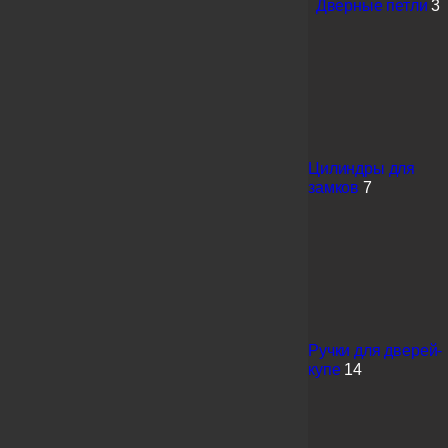
Дверные петли
3
Цилиндры для
замков
7
Ручки для дверей-
купе
14