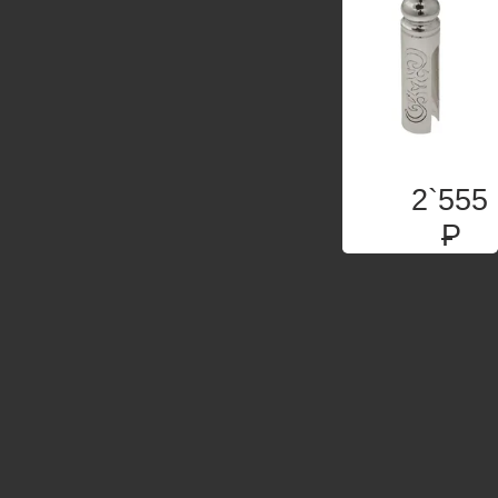
2`555
P