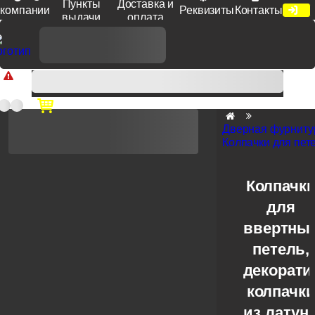
Пункты
Доставка и
компании
Реквизиты
Контакты
выдачи
оплата
Доп. скидка от цен на сайте 7% при заказе от 50 тыс. руб
продукции Venezia, Fratelli, Tupai, Extreza, Melodia, Forme при
оплате по счету.
Дверная фурниту
Колпачки для пет
Колпачк
для
ввертны
петель,
декорат
колпачк
из латун