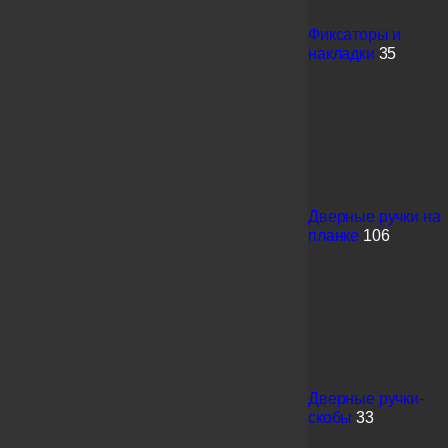
Фиксаторы и
накладки
35
Дверные ручки на
планке
106
Дверные ручки-
скобы
33