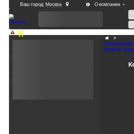
Ваш город:
Москва
О компании
Доп. скидка от цен на сайте 7% при заказе от 50 тыс. р
Производите
Дверная фурн
К