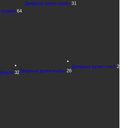
Дверные ручки-скобы
31
 планке
64
Дверные ручки-гонги
2
Дверные ручки-кнобы
26
й-купе
32