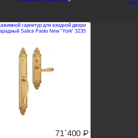
Акс
ажимной гарнитур для входной двери
арадный Salice Paolo New "York" 3235
71`400
P