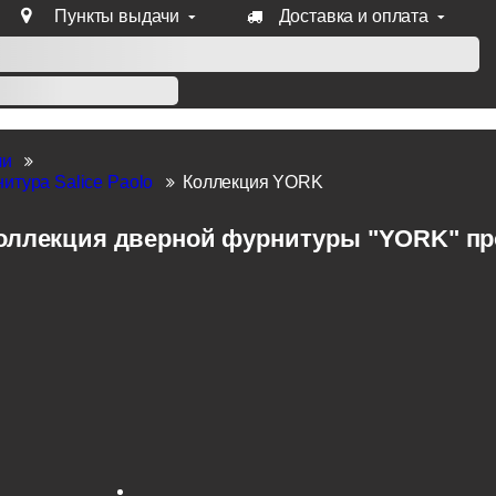
Пункты выдачи
Доставка и оплата
уб продукции Venezia, Fratelli, Tupai, Extreza, Melodia, Forme
ли
итура Salice Paolo
Коллекция YORK
оллекция дверной фурнитуры "YORK" прои