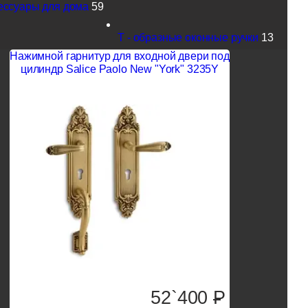
ессуары для дома
59
Т - образные оконные ручки
13
Нажимной гарнитур для входной двери под
цилиндр Salice Paolo New "York" 3235Y
52`400
P