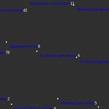
Фиксаторы и накладки
11
Дверные ручки на
и на розетке
42
Дверные петли
8
чки
78
Колпачки для петель
4
Ручки для двере
поры
2
Карнизы для штор
5
Шпингалеты и ригеля
8