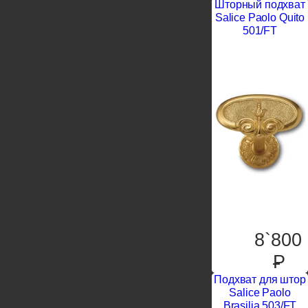
Шторный подхват
Salice Paolo Quito
501/FT
8`800
P
Подхват для штор
Salice Paolo
Brasilia 503/FT