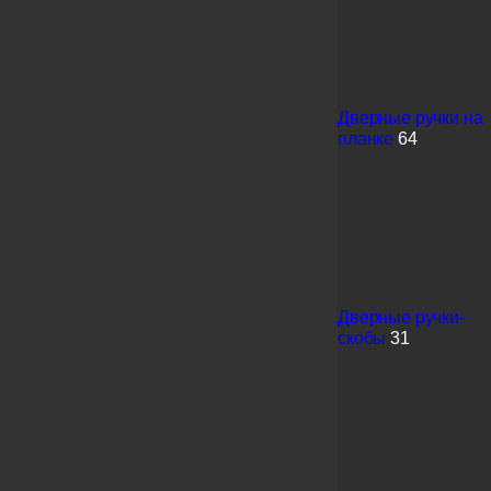
Дверные ручки на
планке
64
Дверные ручки-
скобы
31