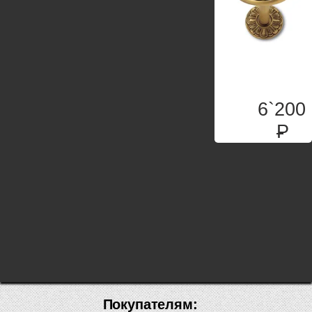
6`200
P
Покупателям: