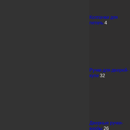
Колпачки для
петель
4
Ручки для дверей-
купе
32
Дверные ручки-
кнобы
26