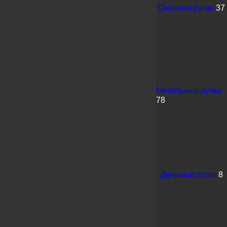
Оконные ручки
37
Мебельные ручки
78
Дверные петли
8