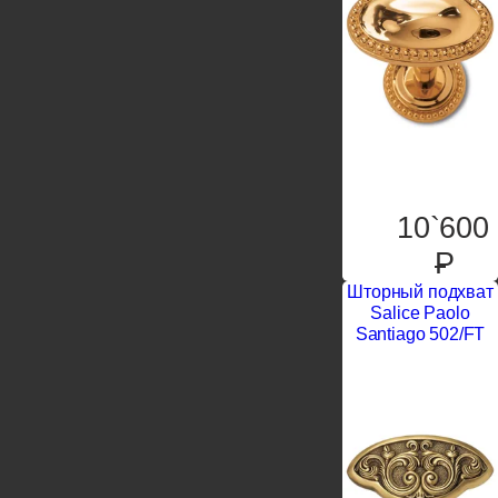
10`600
P
Шторный подхват
Salice Paolo
Santiago 502/FT