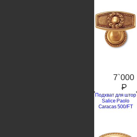
7`000
P
Подхват для штор
Salice Paolo
Caracas 500/FT