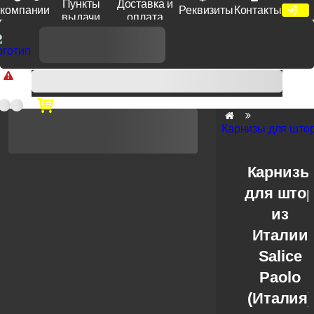
Пункты
Доставка и
компании
Реквизиты
Контакты
выдачи
оплата
Доп. скидка от цен на сайте 7% при заказе от 50 тыс. руб
продукции Venezia, Fratelli, Tupai, Extreza, Melodia, Forme при
оплате по счету.
Карнизы для што
Карнизы
для што
из
Италии
Salice
Paolo
(Италия)