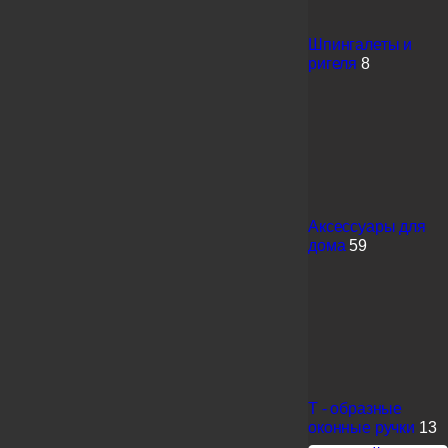
Шпингалеты и
ригеля
8
Аксессуары для
дома
59
Т - образные
оконные ручки
13