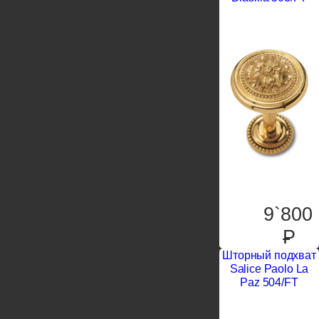
9`800
P
Шторный подхват
Salice Paolo La
Paz 504/FT