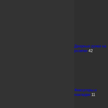
Дверные ручки на
розетке
42
Фиксаторы и
накладки
11