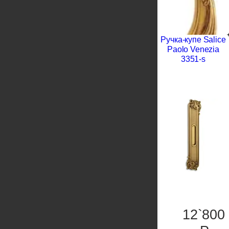
Ручка-купе Salice
Paolo Venezia
3351-s
13`400
P
12`800