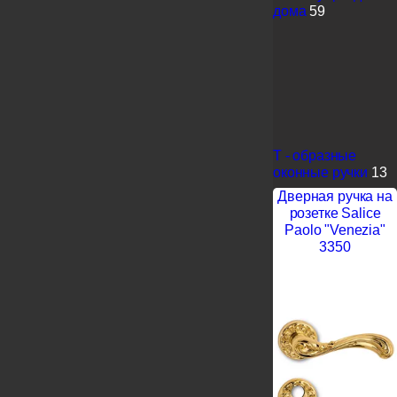
дома
59
Т - образные
оконные ручки
13
Дверная ручка на
розетке Salice
Paolo "Venezia"
3350