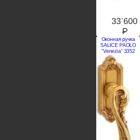
33`600
P
Оконная ручка
SALICE PAOLO
"Venezia" 3352