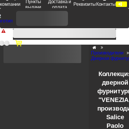
Пункты
Доставка и
компании
Реквизиты
Контакты
выдачи
оплата
Доп. скидка от цен на сайте 7% при заказе от 50 тыс. руб
продукции Venezia, Fratelli, Tupai, Extreza, Melodia, Forme при
оплате по счету.
Производители
Дверная фурнитур
Коллекци
дверной
фурниту
"VENEZIA
производ
Salice
Paolo