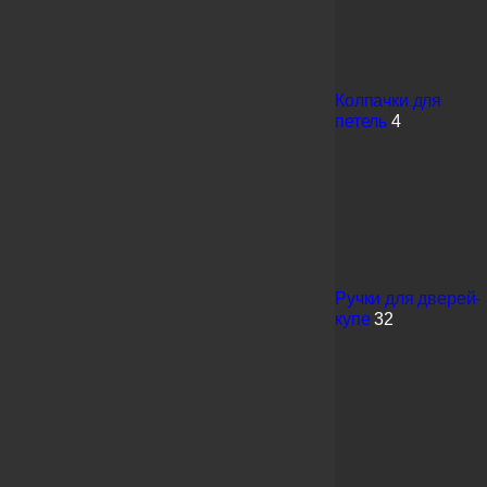
Колпачки для
петель
4
Ручки для дверей-
купе
32