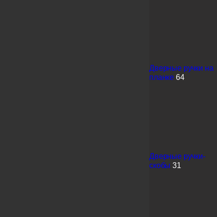
Дверные ручки на
планке
64
Дверные ручки-
скобы
31