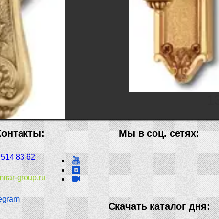
1
13`600
P
Контакты:
Мы в соц. сетях:
 514 83 62
irar-group.ru
egram
Скачать каталог дня: