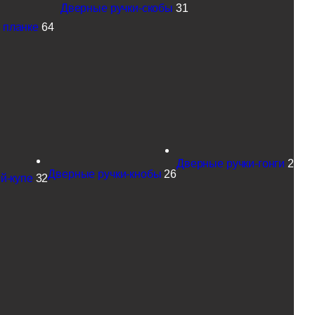
Дверные ручки-скобы
31
 планке
64
Дверные ручки-гонги
2
Дверные ручки-кнобы
26
й-купе
32