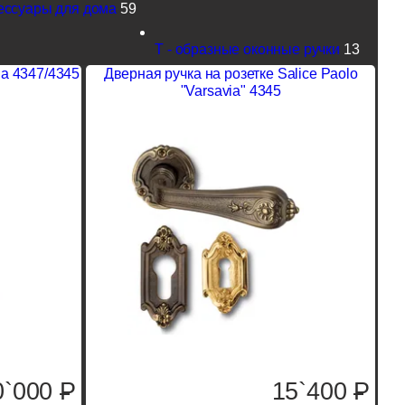
ессуары для дома
59
Т - образные оконные ручки
13
ia 4347/4345
Дверная ручка на розетке Salice Paolo
"Varsavia" 4345
0`000
P
15`400
P