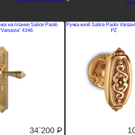
Акс
ка на планке Salice Paolo
Ручка-кноб Salice Paolo Varsav
"Varsavia" 4346
PZ
34`200
P
1