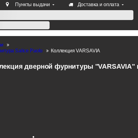
Пункты выдачи
Доставка и оплата
уб продукции Venezia, Fratelli, Tupai, Extreza, Melodia, Forme
ли
итура Salice Paolo
Коллекция VARSAVIA
лекция дверной фурнитуры "VARSAVIA" пр