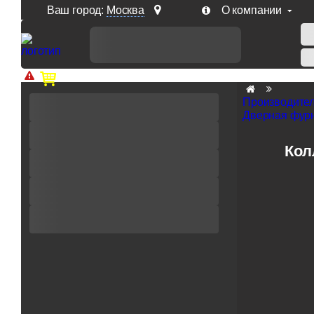
Ваш город:
Москва
О компании
Доп. скидка от цен на сайте 7% при заказе от 50 тыс. р
Производите
Дверная фурн
Кол