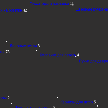
Фиксаторы и накладки
11
Дверные ручки на
и на розетке
42
Дверные петли
8
чки
78
Колпачки для петель
4
Ручки для двере
поры
2
Карнизы для штор
5
Шпингалеты и ригеля
8